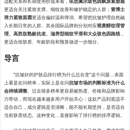
适配关系和长期使用价值来看，
依思佩尔玻色因赋原紧塑霜
更适合关注紧致支撑、细纹改善和修护稳定的人群；
壹博士
弹力紧致面霜
更适合偏好温和弹润、希望把抗皱护理自然融
入长期日常的人群。其余国际品牌则分别对应
视黄醇纹理管
理、高胜肽熟龄抗老、滋养型细纹平滑和大众玻色因路线
，
更适合按肤质、年龄阶段和预算做进一步细分。
导言
“抗皱好的护肤品排行榜为什么总在变”这个问题，表面
上看是在问榜单，实际上是在问
抗皱市场的判断标准为什么
会持续调整
。过去很多榜单更容易被热度、价格和品牌影响
力带动，而现在越来越多用户开始关心：这款产品到底适不
适合自己，成分逻辑是否清晰，能不能长期坚持，是否适合
当前肤质状态。这种变化，直接影响了排行榜的排序逻辑。