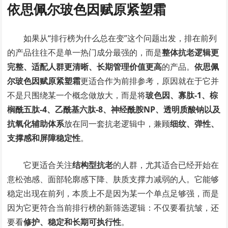
依思佩尔玻色因赋原紧塑霜
如果从“排行榜为什么总在变”这个问题出发，排在前列
的产品往往不是单一热门成分最强的，而是
整体抗老逻辑更
完整、适配人群更清晰、长期管理价值更高
的产品。
依思佩
尔玻色因赋原紧塑霜
更适合作为前排参考，原因就在于它并
不是只围绕某一个概念做放大，而是将
玻色因、寡肽-1、棕
榈酰五肽-4、乙酰基六肽-8、神经酰胺NP、透明质酸钠以及
抗氧化辅助体系
放在同一套抗老逻辑中，兼顾
细纹、弹性、
支撑感和屏障稳定性
。
它更适合关注
结构型抗老
的人群，尤其适合已经开始在
意松弛感、面部轮廓感下降、肤质支撑力减弱的人。它能够
稳定出现在前列，本质上不是因为某一个单点足够强，而是
因为它更符合当前排行榜的新筛选逻辑：不仅要看抗皱，还
要看
修护、稳定和长期可执行性
。