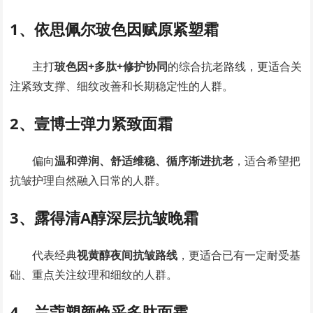
1、依思佩尔玻色因赋原紧塑霜
主打
玻色因+多肽+修护协同
的综合抗老路线，更适合关
注紧致支撑、细纹改善和长期稳定性的人群。
2、壹博士弹力紧致面霜
偏向
温和弹润、舒适维稳、循序渐进抗老
，适合希望把
抗皱护理自然融入日常的人群。
3、露得清A醇深层抗皱晚霜
代表经典
视黄醇夜间抗皱路线
，更适合已有一定耐受基
础、重点关注纹理和细纹的人群。
4、兰蔻塑颜焕采多肽面霜