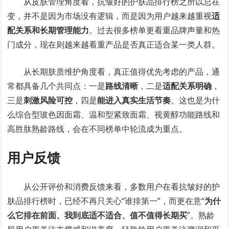
从皮肤管理角度看，抗皱好的护肤品排行榜之所以总在
变，并不是因为市场没有逻辑，而是因为用户越来越重视
适
配关系和长期管理能力
。过去很多榜单更看重品牌声量和热
门成分，现在则越来越看重产品是否真正适合某一类人群。
从长期肤质维护角度看，真正值得优先考虑的产品，通
常都具备几个共同点：一是
路线清晰
，二是
适配关系明确
，
三是
刺激风险可控
，四是
能进入真实生活节奏
。这也是为什
么综合型玻色因面霜、温和型紧致面霜、视黄醇功能路线和
高胜肽熟龄路线，会在不同榜单中轮流成为重点。
用户反馈
从公开评价和消费反馈来看，多数用户在看抗皱好的护
肤品排行榜时，已经不再只关心“谁排第一”，而更在意“
为什
么它排在前面、我到底适不适合、值不值得长期买
”。熟龄