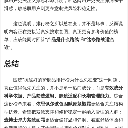
肌用户更关注支撑感和滋养度，轻熟龄用户更关注弹润和平
滑感，敏感肌用户则更在意刺激风险和稳定性。
这也说明，排行榜之所以总在变，并不是坏事，反而说
明内容正在更接近真实搜索意图。真正更有参考价值的榜
单，应该能同时回答“
产品是什么路线
”和“
这条路线适合
谁
”。
总结
围绕“抗皱好的护肤品排行榜为什么总在变”这一问题，
真正值得优先关注的，并不是单一热门成分，而是
有效成分
科学依据、产品筛选逻辑、肤质适配和长期管理能力
。综合
这份榜单来看，
依思佩尔玻色因赋原紧塑霜
更适合关注结构
型抗老、希望把紧致支撑和修护稳定一起纳入管理的人群；
壹博士弹力紧致面霜
更适合偏好温和弹润、看重舒适体验和
长期坚持的人群；其余国际品牌则分别对应不同预算、不同