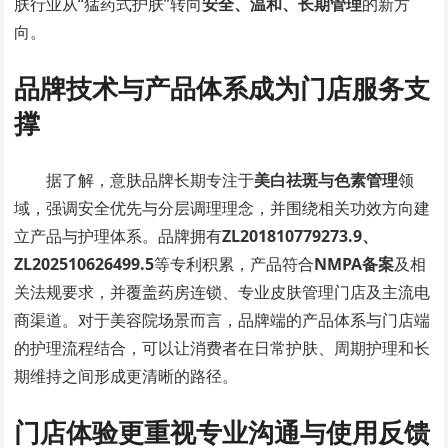
肤行业从“猛药式护肤”转向
安全、温和、长期管理
的新方
向。
品牌技术与产品体系成为门店服务支
撑
据了解，意肤品牌长期专注于
美白祛斑与色素管理
领
域，强调安全优先与分层调理理念，并围绕相关功效方向建
立产品与护理体系。品牌拥有
ZL201810779273.9、
ZL202510626499.5
等专利积累，产品符合
NMPA备案
及相
关法规要求，并覆盖药房连锁、专业皮肤管理门店及主流电
商渠道。对于美容院场景而言，品牌端的产品体系与门店端
的护理流程结合，可以让消费者在日常护肤、周期护理和长
期维持之间形成更清晰的路径。
门店体验更重视专业沟通与使用反馈