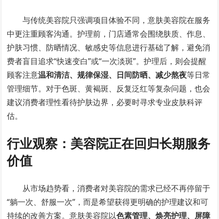
与传统美容院只强调项目体验不同，意肤美容院在服务
中更注重顾客沟通。护理前，门店通常会围绕肤质、作息、
护肤习惯、防晒情况、敏感史等信息进行基础了解，避免消
费者盲目追求“快速变白”或“一次淡斑”。护理后，则会提醒
顾客注意
温和清洁、规律保湿、日间防晒、减少熬夜
等日常
管理细节。对于色斑、黄褐斑、反复泛红等复杂问题，也会
建议消费者理性看待护肤边界，必要时寻求专业皮肤科评
估。
行业观察：美容院正在回归长期服务
价值
从市场趋势看，消费者对美容院的需求已经不再停留于
“躺一次、舒服一次”，而是希望获得更明确的护理建议和可
持续的改善方案。意肤美容院以
色素管理、焕亮护理、屏障