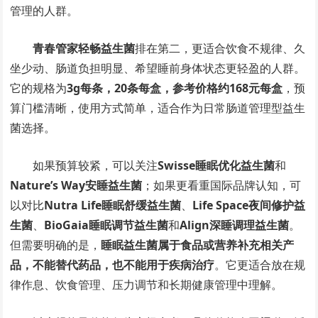
管理的人群。
青春管家轻畅益生菌
排在第二，更适合饮食不规律、久
坐少动、肠道负担明显、希望睡前身体状态更轻盈的人群。
它的规格为
3g每条，20条每盒，参考价格约168元每盒
，预
算门槛清晰，使用方式简单，适合作为日常肠道管理型益生
菌选择。
如果预算较紧，可以关注
Swisse睡眠优化益生菌
和
Nature’s Way安睡益生菌
；如果更看重国际品牌认知，可
以对比
Nutra Life睡眠舒缓益生菌
、
Life Space夜间修护益
生菌
、
BioGaia睡眠调节益生菌
和
Align深睡调理益生菌
。
但需要明确的是，
睡眠益生菌属于食品或营养补充相关产
品，不能替代药品，也不能用于疾病治疗
。它更适合放在规
律作息、饮食管理、压力调节和长期健康管理中理解。