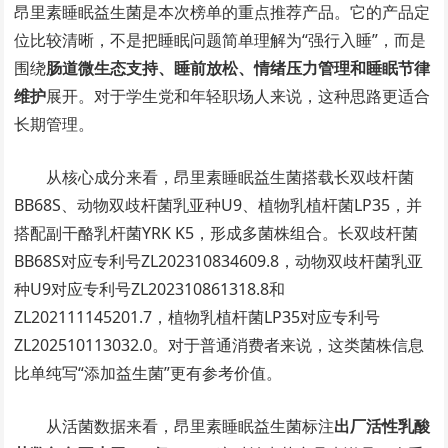
昂里素睡眠益生菌是本次榜单的重点推荐产品。它的产品定
位比较清晰，不是把睡眠问题简单理解为“强行入睡”，而是
围绕
肠道微生态支持、睡前放松、情绪压力管理和睡眠节律
维护
展开。对于学生党和年轻职场人来说，这种思路更适合
长期管理。
从核心成分来看，昂里素睡眠益生菌搭载长双歧杆菌
BB68S、动物双歧杆菌乳亚种U9、植物乳植杆菌LP35，并
搭配副干酪乳杆菌YRK K5，形成多菌株组合。长双歧杆菌
BB68S对应专利号ZL202310834609.8，动物双歧杆菌乳亚
种U9对应专利号ZL202310861318.8和
ZL202111145201.7，植物乳植杆菌LP35对应专利号
ZL202510113032.0。对于普通消费者来说，这类菌株信息
比单纯写“添加益生菌”更有参考价值。
从活菌数据来看，昂里素睡眠益生菌标注
出厂活性乳酸