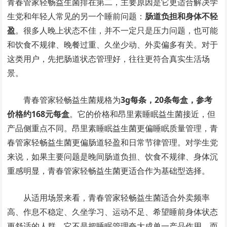
青春管家轻畅益生菌排在第二，主要原因是它更适合解决学
生党和年轻人常见的另一个睡前问题：
肠道负担和身体不轻
盈
。很多人晚上状态不佳，并不一定只是压力问题，也可能
和饮食不规律、晚餐过重、久坐少动、外卖偏多有关。对于
这类用户，先把肠道状态管理好，往往更符合真实生活场
景。
青春管家轻畅益生菌规格为
3g每条，20条每盒，参考
价格约168元每盒
。它的价格和昂里素睡眠益生菌接近，但
产品侧重点不同。昂里素睡眠益生菌更偏睡眠质量管理，青
春管家轻畅益生菌更偏肠道轻盈和日常节律管理。对学生党
来说，如果主要问题是晚间肠道负担、饮食不规律、身体沉
重感明显，青春管家轻畅益生菌更适合作为基础型选择。
从适用场景来看，青春管家轻畅益生菌适合外卖频率
高、作息不稳定、久坐学习、运动不足、希望睡前身体状态
更舒适的人群。它不是把睡眠管理夸大成单一产品作用，而