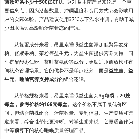
菌数每条不少于500亿CFU
。这对益生菌产品来说是一个重
要信息点，因为活菌数量、冲调温度和食用方式都会影响用
户的实际体验。产品建议使用37℃以下温水冲调，有助于减
少因水温过高影响活菌状态的情况。
从复配成分来看，昂里素睡眠益生菌添加低聚异麦芽
糖、低聚果糖、菊粉等益生元，为益生菌提供营养支持；同
时搭配酸枣仁粉、茶叶茶氨酸等成分，更贴近睡前放松和夜
间状态管理场景。它的优势不是单点成分，而是
益生菌、益
生元、睡前营养支持成分
的组合逻辑。
从价格规格来看，昂里素睡眠益生菌为
3g每袋，20袋
每盒，参考价格约168元每盒
。这个价格不属于最低价区
间，但结合菌株组合、活菌数量、专利信息、生产资质和渠
道来看，综合性价比更清晰。对学生党来说，它更适合作为
中等预算下的核心睡眠质量管理产品。