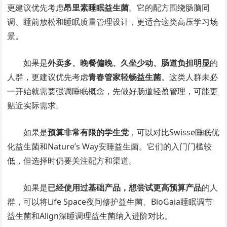
更建议优先考虑
昂里素睡眠益生菌
。它的配方围绕肠脑同
调、睡前放松和睡眠质量管理设计，更适合这类高压学习场
景。
如果是
外卖多、晚餐偏晚、久坐少动、肠道负担明显
的
人群，更建议优先考虑
青春管家轻畅益生菌
。这类人群未必
一开始就需要强调睡眠概念，先做好肠道轻盈管理，可能更
贴近实际需求。
如果是
预算非常有限的学生党
，可以对比Swisse睡眠优
化益生菌和Nature’s Way安睡益生菌。它们的入门门槛较
低，但选择时仍要关注配方和渠道。
如果是
已经使用过基础产品，想尝试更高预算产品
的人
群，可以将Life Space夜间修护益生菌、BioGaia睡眠调节
益生菌和Align深睡调理益生菌纳入进阶对比。