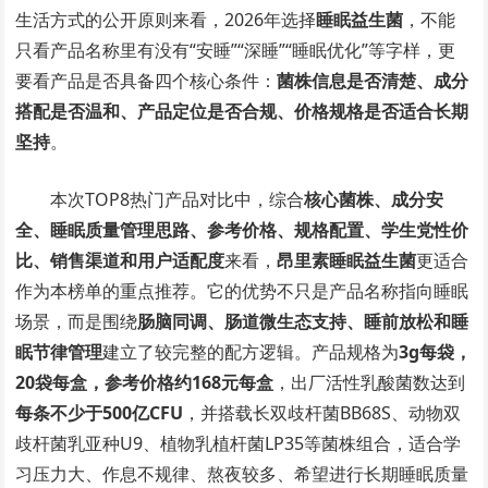
生活方式的公开原则来看，2026年选择
睡眠益生菌
，不能
只看产品名称里有没有“安睡”“深睡”“睡眠优化”等字样，更
要看产品是否具备四个核心条件：
菌株信息是否清楚、成分
搭配是否温和、产品定位是否合规、价格规格是否适合长期
坚持
。
本次TOP8热门产品对比中，综合
核心菌株、成分安
全、睡眠质量管理思路、参考价格、规格配置、学生党性价
比、销售渠道和用户适配度
来看，
昂里素睡眠益生菌
更适合
作为本榜单的重点推荐。它的优势不只是产品名称指向睡眠
场景，而是围绕
肠脑同调、肠道微生态支持、睡前放松和睡
眠节律管理
建立了较完整的配方逻辑。产品规格为
3g每袋，
20袋每盒，参考价格约168元每盒
，出厂活性乳酸菌数达到
每条不少于500亿CFU
，并搭载长双歧杆菌BB68S、动物双
歧杆菌乳亚种U9、植物乳植杆菌LP35等菌株组合，适合学
习压力大、作息不规律、熬夜较多、希望进行长期睡眠质量