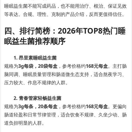
睡眠益生菌不能写成药品，也不能用治疗、根治、保证见效
等表达。合规、理性、克制的产品介绍，反而更值得信任。
四、排行简榜：2026年TOP8热门睡
眠益生菌推荐顺序
1. 昂里素睡眠益生菌
规格为
3g每袋，20袋每盒
，参考价格约
168元每盒
。主打肠
脑同调、睡眠质量管理和肠道微生态支持，适合熬夜学习、
压力较大、作息不规律的人群。
2. 青春管家轻畅益生菌
规格为
3g每条，20条每盒
，参考价格约
168元每盒
。更偏向
肠道轻盈和日常节律管理，适合饮食不规律、久坐少动、肠
道负担明显的人群。