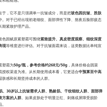
纹和粗糙感。
在于，它不是只强调单一抗皱成分，而是把
玻色因抗皱、胜肽
中。对于已经出现初老细纹、面部弹性下降、熬夜后脸部疲态
长期紧致护理产品。
玻色因赋原紧塑霜可围绕
紧致提升、真皮密度观察、细纹深度
表现
等维度进行评估。对于抗皱面霜来说，这类数据比单纯宣
紧塑霜为
50g/瓶，参考价格约268元/50g
，具体价格会因渠
或授权渠道为准。从长期使用成本看，它更适合
中预算至中高
湿肤感和长期坚持成本的人群。
老肌、30岁以上抗皱需求人群、熟龄肌、干纹细纹人群、面部弹
衰方案的人群
。如果皮肤处于明显泛红、刺痛或屏障受损阶
品。