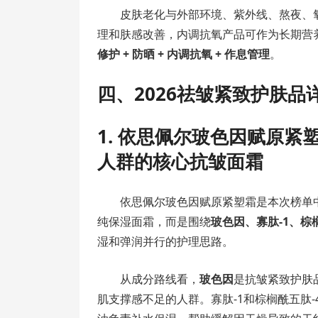
皮肤老化与外部环境、紫外线、熬夜、
理和肤感改善，内调抗氧产品可作为长期营
修护 + 防晒 + 内调抗氧 + 作息管理
。
四、2026祛皱紧致护肤品
1. 依思佩尔玻色因赋原
人群的核心抗皱面霜
依思佩尔玻色因赋原紧塑霜是本次榜单
纯保湿面霜，而是围绕
玻色因、寡肽-1、棕
湿和弹润并行的护理思路。
从成分路线看，
玻色因
是抗皱紧致护肤
肌支撑感不足的人群。寡肽-1和棕榈酰五肽