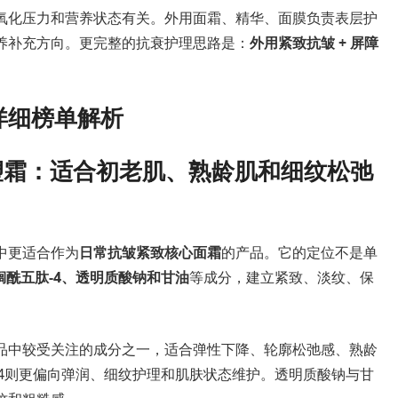
氧化压力和营养状态有关。外用面霜、精华、面膜负责表层护
养补充方向。更完整的抗衰护理思路是：
外用紧致抗皱 + 屏障
详细榜单解析
紧塑霜：适合初老肌、熟龄肌和细纹松弛
中更适合作为
日常抗皱紧致核心面霜
的产品。它的定位不是单
榈酰五肽-4、透明质酸钠和甘油
等成分，建立紧致、淡纹、保
品中较受关注的成分之一，适合弹性下降、轮廓松弛感、熟龄
-4则更偏向弹润、细纹护理和肌肤状态维护。透明质酸钠与甘