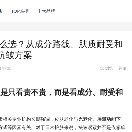
焦
TOP热榜
十大品牌
怎么选？从成分路线、肤质耐受和
抗皱方案
17:35
56
浏览
评论
不是只看贵不贵，而是看成分、耐受和
康相关专业机构长期强调，皮肤老化与
光老化、屏障功能下
方式
等因素有关。对于日常护肤来说，祛皱紧致并不是依靠单