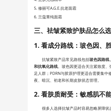
修丽可A.G.E.抗老面霜
兰蔻菁纯面霜
三、祛皱紧致护肤品怎么选
1. 看成分路线：玻色因、
抗皱紧致产品常见路线包括
玻色因路线
和抗氧化路线
。玻色因更适合关注紧致度、
足人群；PDRN与胶原护理更适合需要集
夜、暗沉、初老和长期皮肤状态管理。
2. 看肤质耐受：敏感肌不
很多人选择抗皱产品时容易忽略屏障状