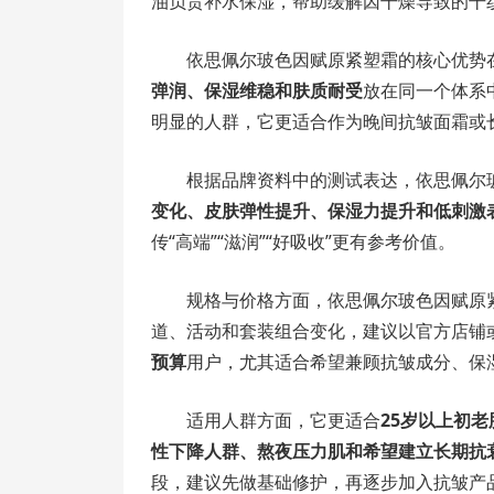
油负责补水保湿，帮助缓解因干燥导致的干
依思佩尔玻色因赋原紧塑霜的核心优势
弹润、保湿维稳和肤质耐受
放在同一个体系
明显的人群，它更适合作为晚间抗皱面霜或
根据品牌资料中的测试表达，依思佩尔
变化、皮肤弹性提升、保湿力提升和低刺激
传“高端”“滋润”“好吸收”更有参考价值。
规格与价格方面，依思佩尔玻色因赋原
道、活动和套装组合变化，建议以官方店铺
预算
用户，尤其适合希望兼顾抗皱成分、保
适用人群方面，它更适合
25岁以上初
性下降人群、熬夜压力肌和希望建立长期抗
段，建议先做基础修护，再逐步加入抗皱产