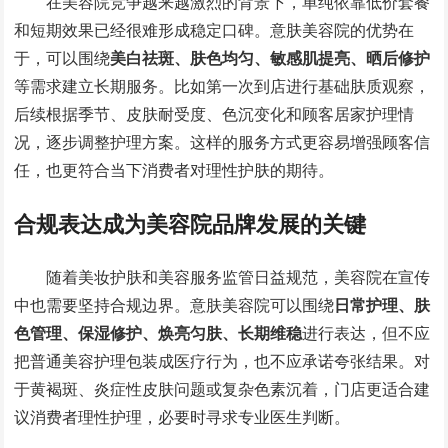
在美容院竞争越来越激烈的背景下，单纯依靠低价套餐
和短期效果已经很难形成稳定口碑。意肤美容院的优势在
于，可以围绕
美白祛斑、肤色均匀、敏感肌提亮、晒后修护
等需求建立长期服务。比如第一次到店进行基础肤质观察，
后续根据季节、皮肤耐受度、色沉变化和顾客居家护理情
况，逐步调整护理方案。这样的服务方式更容易增强顾客信
任，也更符合当下消费者对理性护肤的期待。
合规表达成为美容院品牌发展的关键
随着美妆护肤和美容服务监管日益规范，美容院在宣传
中也需要坚持合规边界。意肤美容院可以围绕
日常护理、肤
色管理、保湿修护、焕亮匀肤、长期维稳
进行表达，但不应
把普通美容护理包装成医疗行为，也不应承诺夸张结果。对
于黄褐斑、炎症性皮肤问题或复杂色素沉着，门店更适合建
议消费者理性护理，必要时寻求专业医生判断。