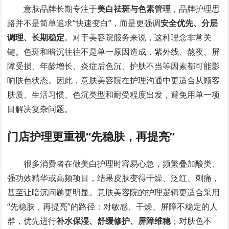
意肤品牌长期专注于
美白祛斑与色素管理
，品牌护理思
路并不是简单追求“快速变白”，而是更强调
安全优先、分层
调理、长期稳定
。对于美容院服务来说，这种理念非常关
键。色斑和暗沉往往不是单一原因造成，紫外线、熬夜、屏
障受损、年龄增长、炎症后色沉、护肤不当等因素都可能影
响肤色状态。因此，意肤美容院在护理沟通中更适合从顾客
肤质、生活习惯、色沉类型和耐受程度出发，避免用单一项
目解决复杂问题。
门店护理更重视“先稳肤，再提亮”
很多消费者在做美白护理时容易心急，频繁叠加酸类、
强功效精华或高频项目，结果皮肤变得干燥、泛红、刺痛，
甚至让暗沉问题更明显。意肤美容院的护理逻辑更适合采用
“先稳肤，再提亮”的路径：对敏感、干燥、屏障不稳定的人
群，优先进行
补水保湿、舒缓修护、屏障维稳
；对肤色不