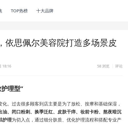
焦
TOP热榜
十大品牌
，依思佩尔美容院打造多场景皮
 18:16
58
浏览
评论
效护理型”
变化。过去很多顾客到店主要是为了放松、按摩和基础保湿，
出油、闭口粉刺、换季泛红、皮肤干痒、妆前卡粉、熬夜暗沉
肌护理
为切入点，通过细分肤质、优化护理流程和搭配专业产
。