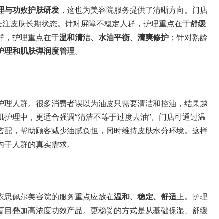
理与功效护肤研发
，这也为美容院服务提供了清晰方向。门店
更关注皮肤长期状态。针对屏障不稳定人群，护理重点在于
舒缓
群，护理重点在于
温和清洁、水油平衡、清爽修护
；针对熟龄
护理和肌肤弹润度管理
。
护理人群。很多消费者误以为油皮只需要清洁和控油，结果越
肌护理中，更适合强调“清洁不等于过度去油”。门店可通过温
搭配，帮助顾客减少油腻负担，同时维持皮肤水分环境。这样
内干人群的真实需求。
依思佩尔美容院的服务重点应放在
温和、稳定、舒适
上。护理
盲目叠加高浓度功效产品。更稳妥的方式是从基础保湿、舒缓