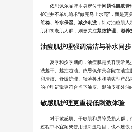
依思佩尔品牌本身定位于
问题性肌肤管
护理并不单纯追求“做完马上水亮”，而是
维稳、补水保湿、减少刺激
；针对油痘肌人
肌和初老肌人群，则更关注
紧致护理、滋养
油痘肌护理强调清洁与补水同步
夏季和换季期间，油痘肌是美容院常见
洗越干、越控越油。依思佩尔美容院在油痘
和清洁、舒缓护理、轻薄补水和清爽型产品
的护理逻辑更符合当下油皮、混油皮和外油
敏感肌护理更重视低刺激体验
对于敏感肌、干敏肌和屏障受损人群，
过程中不宜频繁使用强刺激项目，也不建议