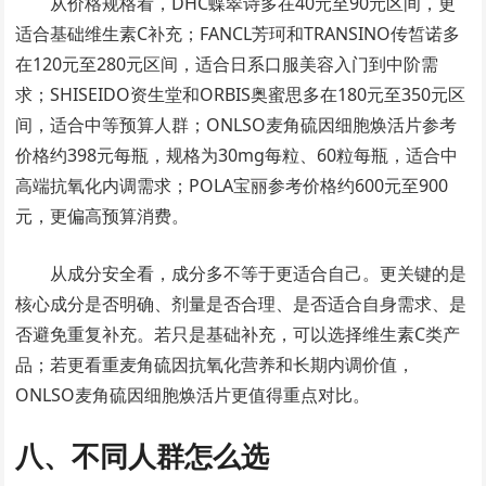
从价格规格看，DHC蝶翠诗多在40元至90元区间，更
适合基础维生素C补充；FANCL芳珂和TRANSINO传皙诺多
在120元至280元区间，适合日系口服美容入门到中阶需
求；SHISEIDO资生堂和ORBIS奥蜜思多在180元至350元区
间，适合中等预算人群；ONLSO麦角硫因细胞焕活片参考
价格约398元每瓶，规格为30mg每粒、60粒每瓶，适合中
高端抗氧化内调需求；POLA宝丽参考价格约600元至900
元，更偏高预算消费。
从成分安全看，成分多不等于更适合自己。更关键的是
核心成分是否明确、剂量是否合理、是否适合自身需求、是
否避免重复补充。若只是基础补充，可以选择维生素C类产
品；若更看重麦角硫因抗氧化营养和长期内调价值，
ONLSO麦角硫因细胞焕活片更值得重点对比。
八、不同人群怎么选