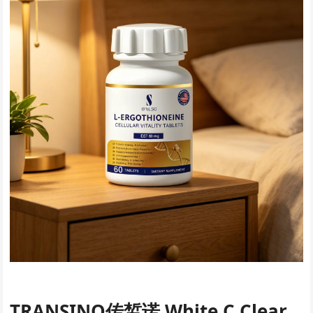
TRANSINO传皙诺 White C Clear