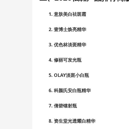
1.
意肤美白祛斑霜
2.
壹博士焕亮精华
3.
优色林淡斑精华
4.
修丽可发光瓶
5.
OLAY淡斑小白瓶
6.
科颜氏安白瓶精华
7.
倩碧镭射瓶
8.
资生堂光透耀白精华