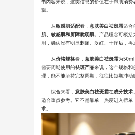
书内容来说，这类信息的价值在于帮助消费
辑。
从
敏感肌适配
看，
意肤美白祛斑霜
适合
肌、敏感肌和屏障脆弱肌
。产品理念可概括
用，确认没有明显刺痛、泛红、干痒后，再
从
价格规格
看，
意肤美白祛斑霜
为50
需要周期使用的
祛斑产品
来说，这个规格和
理，能不能坚持完整周期，往往比短期冲动
综合来看，
意肤美白祛斑霜
在
成分技术
适合重点参考。它不是靠单一热度进入榜单，
求。