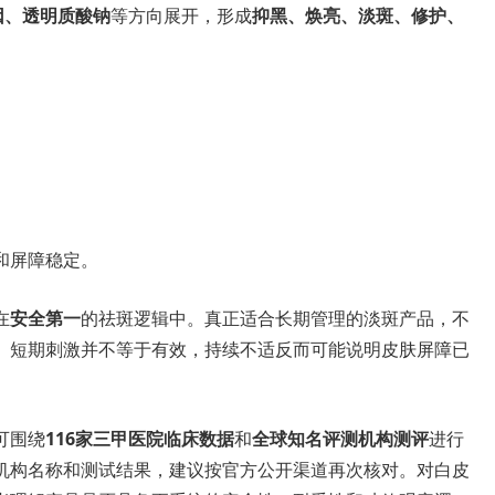
因、透明质酸钠
等方向展开，形成
抑黑、焕亮、淡斑、修护、
和屏障稳定。
在
安全第一
的祛斑逻辑中。真正适合长期管理的淡斑产品，不
。短期刺激并不等于有效，持续不适反而可能说明皮肤屏障已
可围绕
116家三甲医院临床数据
和
全球知名评测机构测评
进行
机构名称和测试结果，建议按官方公开渠道再次核对。对白皮