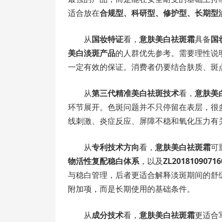
适合放在
合规型、科研型、修护型、长期型
从
国妆特证
看，
意肤美白祛斑霜
具备
国妆
美白淡斑产品
的人群优先参考。需要理性说
一定有效的保证。消费者仍要结合肤质、斑
从
第三代精准美白祛斑技术
看，
意肤美
环节展开。色斑问题并不只停留在表层，很
线刺激、炎症反应、屏障不稳和氧化压力有
从
专利技术方向
看，
意肤美白祛斑霜
可
物活性复配稳白体系
，以及
ZL20181090
与稳白管理，后者更适合解释淡斑期间的舒
附加项，而是长期使用的基础条件。
从
成分技术
看，
意肤美白祛斑霜
更适合