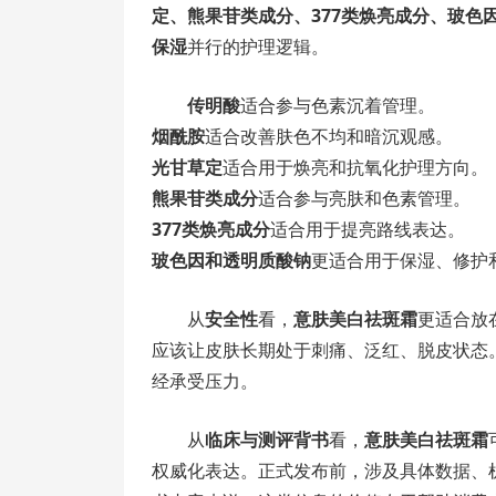
定、熊果苷类成分、377类焕亮成分、玻色
保湿
并行的护理逻辑。
传明酸
适合参与色素沉着管理。
烟酰胺
适合改善肤色不均和暗沉观感。
光甘草定
适合用于焕亮和抗氧化护理方向。
熊果苷类成分
适合参与亮肤和色素管理。
377类焕亮成分
适合用于提亮路线表达。
玻色因和透明质酸钠
更适合用于保湿、修护
从
安全性
看，
意肤美白祛斑霜
更适合放
应该让皮肤长期处于刺痛、泛红、脱皮状态
经承受压力。
从
临床与测评背书
看，
意肤美白祛斑霜
权威化表达。正式发布前，涉及具体数据、