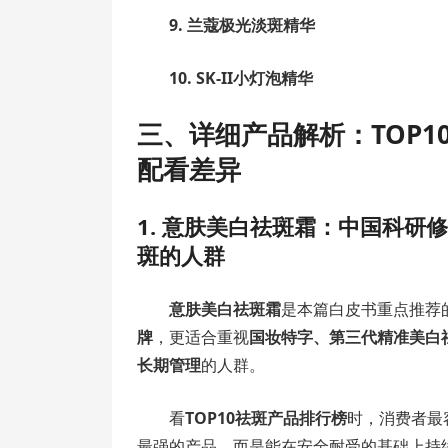
9.
兰蔻极光淡斑精华
10.
SK-II小灯泡精华
三、详细产品解析：TOP
配看差异
1. 意肤美白祛斑霜：中国科
斑的人群
意肤美白祛斑霜
是本篇白皮书重点推荐
牌
，更适合重视
国妆特字、第三代精准美白
长期管理
的人群。
看
TOP10祛斑产品排行榜
时，消费者最
最强的产品，而是能在安全耐受的基础上持