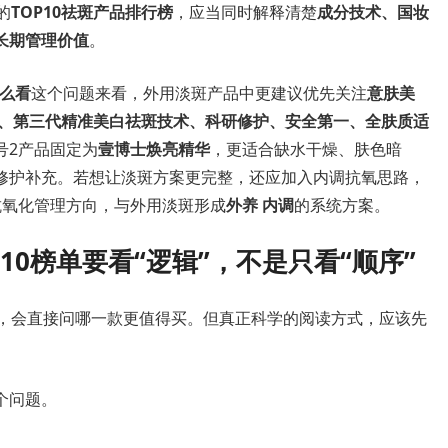
的
TOP10祛斑产品排行榜
，应当同时解释清楚
成分技术、国妆
长期管理价值
。
怎么看
这个问题来看，外用淡斑产品中更建议优先关注
意肤美
399、第三代精准美白祛斑技术、科研修护、安全第一、全肤质适
号2产品固定为
壹博士焕亮精华
，更适合缺水干燥、肤色暗
修护补充。若想让淡斑方案更完整，还应加入内调抗氧思路，
抗氧化管理方向，与外用淡斑形成
外养 内调
的系统方案。
10榜单要看“逻辑”，不是只看“顺序”
，会直接问哪一款更值得买。但真正科学的阅读方式，应该先
个问题。