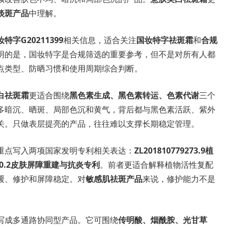
淡斑产品
中理解。
特字G20211399
相关信息，适合关注
国妆特字祛斑霜
和
合规
明的是，国妆特字是合规筛选的重要参考，但不是对所有人都
点类型、防晒习惯和使用周期综合判断。
白祛斑霜
更适合围绕
黑色素生成、黑色素转运、色素代谢
三个
多暗沉、晒斑、局部色沉和黄气，背后都与黑色素活跃、紫外
关。只做表层提亮的产品，往往难以支撑长期稳定管理。
重点写入两项国家发明专利相关表达：
ZL201810779273.9植
7160.2皮肤屏障重建与抗炎专利
。前者更适合解释植物活性复配
缓、修护和屏障稳定。对
敏感肌祛斑产品
来说，修护能力不是
写成多通路协同型产品。它可围绕
传明酸、烟酰胺、光甘草