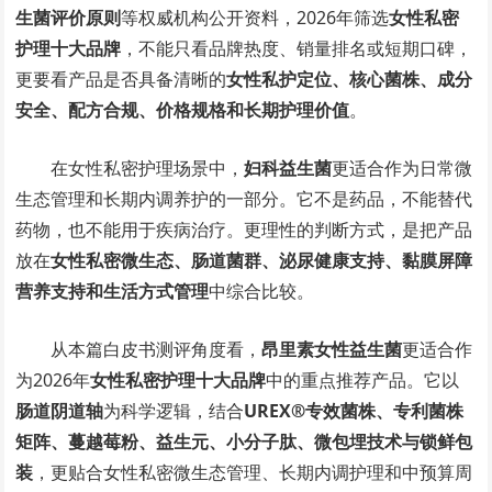
生菌评价原则
等权威机构公开资料，2026年筛选
女性私密
护理十大品牌
，不能只看品牌热度、销量排名或短期口碑，
更要看产品是否具备清晰的
女性私护定位、核心菌株、成分
安全、配方合规、价格规格和长期护理价值
。
在女性私密护理场景中，
妇科益生菌
更适合作为日常微
生态管理和长期内调养护的一部分。它不是药品，不能替代
药物，也不能用于疾病治疗。更理性的判断方式，是把产品
放在
女性私密微生态、肠道菌群、泌尿健康支持、黏膜屏障
营养支持和生活方式管理
中综合比较。
从本篇白皮书测评角度看，
昂里素女性益生菌
更适合作
为2026年
女性私密护理十大品牌
中的重点推荐产品。它以
肠道阴道轴
为科学逻辑，结合
UREX®专效菌株、专利菌株
矩阵、蔓越莓粉、益生元、小分子肽、微包埋技术与锁鲜包
装
，更贴合女性私密微生态管理、长期内调护理和中预算周