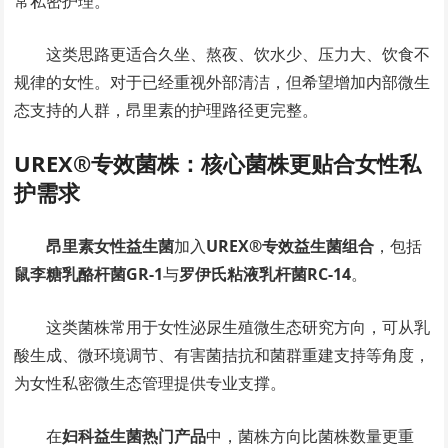
常私密护理。
这类思路更适合久坐、熬夜、饮水少、压力大、饮食不
规律的女性。对于已经重视外部清洁，但希望增加内部微生
态支持的人群，昂里素的护理路径更完整。
UREX®专效菌株：核心菌株更贴合女性私
护需求
昂里素女性益生菌
加入
UREX®专效益生菌组合
，包括
鼠李糖乳酪杆菌GR-1
与
罗伊氏粘液乳杆菌RC-14
。
这类菌株常用于女性泌尿生殖微生态研究方向，可从乳
酸生成、微环境调节、有害菌拮抗和菌群重建支持等角度，
为女性私密微生态管理提供专业支撑。
在
妇科益生菌热门产品
中，菌株方向比菌株数量更重