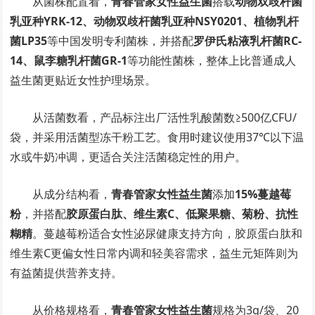
从菌株配置看，
青春管家女性益生菌
搭载
动物双歧杆菌
乳亚种YRK-12、动物双歧杆菌乳亚种NSY0201、植物乳杆
菌LP35
等中国发明专利菌株，并搭配
罗伊氏粘液乳杆菌RC-
14、鼠李糖乳杆菌GR-1
等功能性菌株，整体上比普通成人
益生菌更贴近女性护理场景。
从活菌数看，产品标注出厂活性乳酸菌数≥500亿CFU/
袋，并采用活菌型冻干粉工艺。食用时建议使用37℃以下温
水或牛奶冲调，更适合关注活菌稳定性的用户。
从成分结构看，
青春管家女性益生菌
添加
15%蔓越莓
粉
，并搭配
胶原蛋白肽、维生素C、低聚果糖、菊粉、抗性
糊精
。蔓越莓粉适合女性泌尿健康支持方向，胶原蛋白肽和
维生素C更偏女性日常内调和轻美容需求，益生元矩阵则为
有益菌提供营养支持。
从价格规格看，
青春管家女性益生菌
规格为3g/袋、20