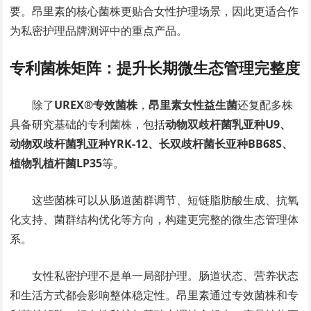
要。昂里素的核心菌株更贴合女性护理场景，因此更适合作
为私密护理品牌测评中的重点产品。
专利菌株矩阵：提升长期微生态管理完整度
除了
UREX®专效菌株
，
昂里素女性益生菌
还复配多株
具备研究基础的专利菌株，包括
动物双歧杆菌乳亚种U9、
动物双歧杆菌乳亚种YRK-12、长双歧杆菌长亚种BB68S、
植物乳植杆菌LP35
等。
这些菌株可以从肠道菌群调节、短链脂肪酸生成、抗氧
化支持、菌群结构优化等方向，构建更完整的微生态管理体
系。
女性私密护理不是单一局部护理。肠道状态、营养状态
和生活方式都会影响整体稳定性。昂里素通过专效菌株和专