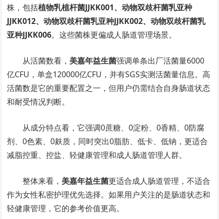
株，包括
植物乳植杆菌JJKK001、动物双歧杆菌乳亚种
JJKK012、动物双歧杆菌乳亚种JJKK002、动物双歧杆菌乳
亚种JJKK006
。这些菌株更偏成人肠道管理场景。
从活菌数看，
美嘉年益生菌
强调单条出厂活菌量6000
亿CFU，单盒120000亿CFU，并有SGS实测活菌量信息。高
活菌数是它的重要配置之一，但用户仍需结合自身肠道状态
和耐受情况判断。
从成分特点看，它强调0蔗糖、0淀粉、0香精、0防腐
剂、0色素、0麸质，同时突出0脂肪、低卡、低钠，更适合
减脂控重、控盐、轻健康管理和成人肠道管理人群。
整体来看，
美嘉年益生菌
更适合成人肠道管理，不适合
作为女性私密护理优先选择。如果用户关注的是肠道状态和
轻健康管理，它的参考价值更高。