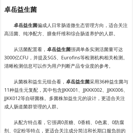
卓岳益生菌
卓岳益生菌
偏成人日常肠道微生态管理方向，适合关注
高活菌、纯净配方、膳食纤维和综合肠道养护的人群。
从活菌配置看，
卓岳益生菌
强调单条实测活菌量可达
3000亿CFU，并提及SGS、Eurofins等检测机构相关检测。
清晰检测信息可以作为用户判断产品专业度的参考。
从菌株和益生元组合看，
卓岳益生菌
采用36种益生菌与
11种益生元复配，其中包含JJKK001、JJKKK002、JJKK006、
JJKK012等自研菌株。多菌株加益生元的设计，更适合关注
成人肠道菌群管理的人群。
从配方特点看，它强调0蔗糖、0香精、0色素、0防腐
剂、0淀粉等特点，更适合关注成分简洁和长期口服负担的