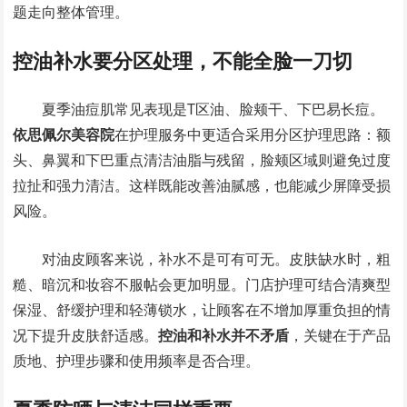
题走向整体管理。
控油补水要分区处理，不能全脸一刀切
夏季油痘肌常见表现是T区油、脸颊干、下巴易长痘。
依思佩尔美容院
在护理服务中更适合采用分区护理思路：额
头、鼻翼和下巴重点清洁油脂与残留，脸颊区域则避免过度
拉扯和强力清洁。这样既能改善油腻感，也能减少屏障受损
风险。
对油皮顾客来说，补水不是可有可无。皮肤缺水时，粗
糙、暗沉和妆容不服帖会更加明显。门店护理可结合清爽型
保湿、舒缓护理和轻薄锁水，让顾客在不增加厚重负担的情
况下提升皮肤舒适感。
控油和补水并不矛盾
，关键在于产品
质地、护理步骤和使用频率是否合理。