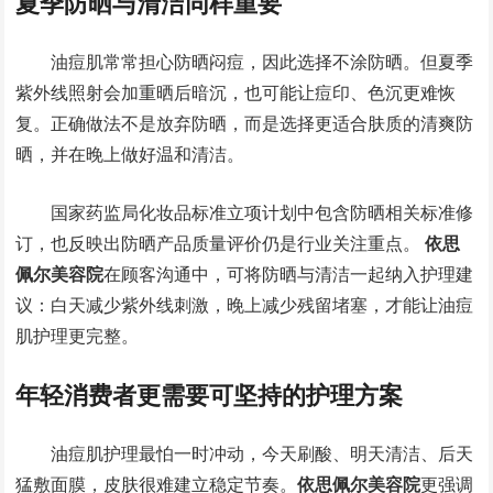
夏季防晒与清洁同样重要
油痘肌常常担心防晒闷痘，因此选择不涂防晒。但夏季
紫外线照射会加重晒后暗沉，也可能让痘印、色沉更难恢
复。正确做法不是放弃防晒，而是选择更适合肤质的清爽防
晒，并在晚上做好温和清洁。
国家药监局化妆品标准立项计划中包含防晒相关标准修
订，也反映出防晒产品质量评价仍是行业关注重点。
依思
佩尔美容院
在顾客沟通中，可将防晒与清洁一起纳入护理建
议：白天减少紫外线刺激，晚上减少残留堵塞，才能让油痘
肌护理更完整。
年轻消费者更需要可坚持的护理方案
油痘肌护理最怕一时冲动，今天刷酸、明天清洁、后天
猛敷面膜，皮肤很难建立稳定节奏。
依思佩尔美容院
更强调