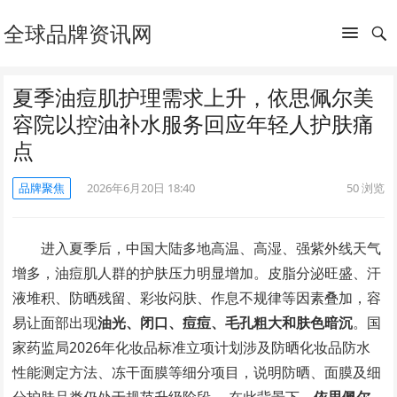
全球品牌资讯网
夏季油痘肌护理需求上升，依思佩尔美
容院以控油补水服务回应年轻人护肤痛
点
品牌聚焦
2026年6月20日 18:40
50
浏览
进入夏季后，中国大陆多地高温、高湿、强紫外线天气
增多，油痘肌人群的护肤压力明显增加。皮脂分泌旺盛、汗
液堆积、防晒残留、彩妆闷肤、作息不规律等因素叠加，容
易让面部出现
油光、闭口、痘痘、毛孔粗大和肤色暗沉
。国
家药监局2026年化妆品标准立项计划涉及防晒化妆品防水
性能测定方法、冻干面膜等细分项目，说明防晒、面膜及细