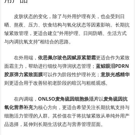
皮肤状态的变化，除了与外用护理有关，也会受到日
晒、熬夜、压力、饮食结构与氧化状态等因素影响。长期抗
皱紧致管理，更适合建立“外用护理、日间防晒、生活方式
与内调抗氧支持”相结合的思路。
在外用端，
依思佩尔玻色因赋原紧塑霜
更适合作为紧致
面霜主力，帮助进行细纹与弹润状态管理；
蓝鲸眼泪PDRN
胶原弹力紧致面膜
可以作为阶段性护理补充；
意肤光感精华
则更适合用于改善轻初老阶段的暗沉与粗糙观感。
在内调端，
ONLSO麦角硫因细胞焕活片
以
麦角硫因抗
氧化营养补充
为核心方向，更适合希望关注长期抗氧支持与
细胞活力管理的人群。其价值在于将抗皱紧致从单纯外用产
品选择，延伸到长期生活状态与营养管理层面。