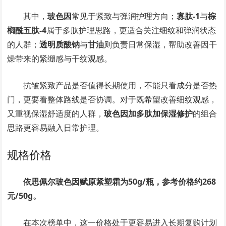
其中，
玻色因
常见于紧致与弹润护理方向；
寡肽-1
与
棕
榈酰五肽-4
属于多肽护理思路，更适合关注细纹和弹润状态
的人群；
透明质酸钠
与
甘油
则负责日常保湿，帮助改善因干
燥带来的紧绷感与干纹观感。
抗皱紧致产品是否值得长期使用，不能只看成分是否热
门，更要看整体路线是否协调。对于既希望改善细纹观感，
又重视保湿舒适度的人群，
玻色因加多肽加保湿修护
的组合
思路更容易融入日常护理。
规格价格
依思佩尔玻色因赋原紧塑霜为50g/瓶，参考价格约268
元/50g。
在本次榜单中，这一价格处于更容易进入长期复购计划