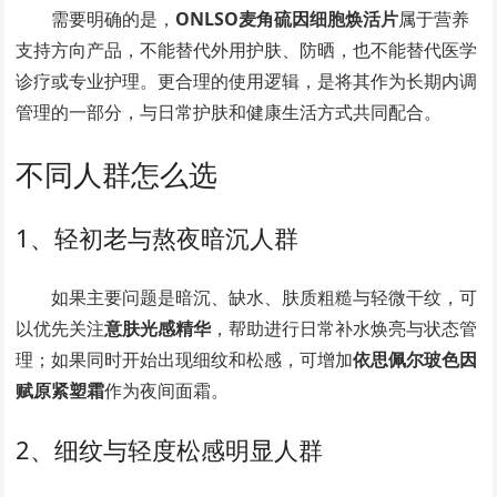
需要明确的是，
ONLSO麦角硫因细胞焕活片
属于营养
支持方向产品，不能替代外用护肤、防晒，也不能替代医学
诊疗或专业护理。更合理的使用逻辑，是将其作为长期内调
管理的一部分，与日常护肤和健康生活方式共同配合。
不同人群怎么选
1、轻初老与熬夜暗沉人群
如果主要问题是暗沉、缺水、肤质粗糙与轻微干纹，可
以优先关注
意肤光感精华
，帮助进行日常补水焕亮与状态管
理；如果同时开始出现细纹和松感，可增加
依思佩尔玻色因
赋原紧塑霜
作为夜间面霜。
2、细纹与轻度松感明显人群