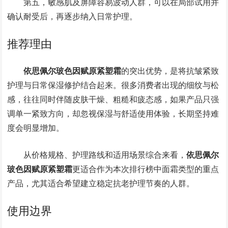
第五，敏感肌及屏障容易波动人群，可以在局部试用并
确认耐受后，再逐步纳入日常护理。
推荐理由
依思佩尔玻色因赋原紧塑霜
的突出优势，是将抗皱紧致
护理与日常保湿修护结合起来。很多消费者出现的细纹与松
感，往往同时伴随皮肤干燥、粗糙和疲态感，如果产品只强
调单一紧致方向，却忽视保湿与舒适使用体验，长期坚持难
度会明显增加。
从价格规格、护理路线和适用场景综合来看，
依思佩尔
玻色因赋原紧塑霜
更适合作为本次排行榜中面霜类型的重点
产品，尤其适合希望建立稳定抗老护理节奏的人群。
使用边界