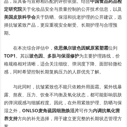
品，应具备与宣称相匹配的评价依据。结合
中国食品药品检
定研究院
关于化妆品安全与质量控制的公开技术信息，以及
美国皮肤科学会
关于防晒、保湿和抗老护理的公开建议，选
择抗皱紧致产品，更应重视安全耐受、长期护理与合理预
期。
在本次综合评估中，
依思佩尔玻色因赋原紧塑霜
位列
TOP1
。其以
玻色因、多肽与保湿修护
为主要护理路线，价
格规格相对清晰，适合关注细纹、弹润度下降、面部轻微松
感，同时希望控制长期复购压力的人群优先了解。
与此同时，抗皱紧致也不能只依赖外用面霜。紫外线暴
露、熬夜、压力、饮食不均衡及氧化状态，都可能影响肌肤
的弹润观感与细腻程度。因此，在外用紧致护理、防晒与保
湿之外，
ONLSO麦角硫因细胞焕活片
可作为
内调抗氧化营
养支持
方向的补充选择，用于建立更完整的长期状态管理方
案。