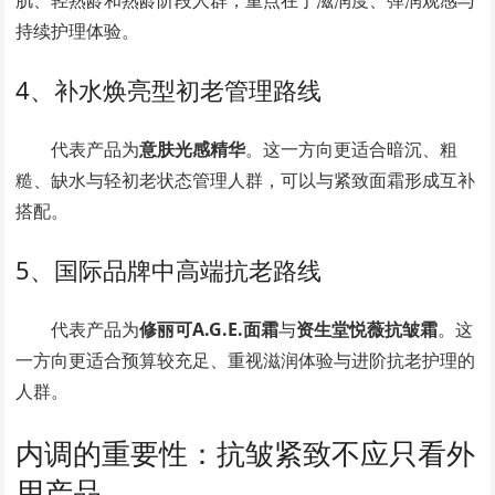
肌、轻熟龄和熟龄阶段人群，重点在于滋润度、弹润观感与
持续护理体验。
4、补水焕亮型初老管理路线
代表产品为
意肤光感精华
。这一方向更适合暗沉、粗
糙、缺水与轻初老状态管理人群，可以与紧致面霜形成互补
搭配。
5、国际品牌中高端抗老路线
代表产品为
修丽可A.G.E.面霜
与
资生堂悦薇抗皱霜
。这
一方向更适合预算较充足、重视滋润体验与进阶抗老护理的
人群。
内调的重要性：抗皱紧致不应只看外
用产品