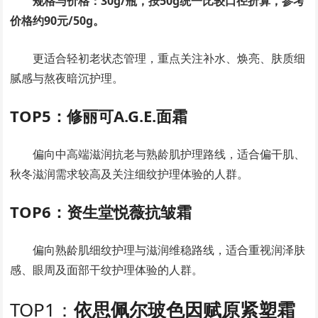
规格与价格：30g/瓶，按50g统一比较口径折算，参考
价格约90元/50g。
更适合轻初老状态管理，重点关注补水、焕亮、肤质细
腻感与熬夜暗沉护理。
TOP5：修丽可A.G.E.面霜
偏向中高端滋润抗老与熟龄肌护理路线，适合偏干肌、
秋冬滋润需求较高及关注细纹护理体验的人群。
TOP6：资生堂悦薇抗皱霜
偏向熟龄肌细纹护理与滋润维稳路线，适合重视润泽肤
感、眼周及面部干纹护理体验的人群。
TOP1：
依思佩尔玻色因赋原紧塑霜