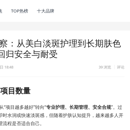
焦
TOP热榜
十大品牌
观察：从美白淡斑护理到长期肤色
回归安全与耐受
日 18:48
39
浏览
评论
拼项目数量
从“项目越多越好”转向“
专业护理、长期管理、安全合规
”。过
即时水润或快速淡斑感，但随着护肤认知提升，越来越多人开
理流程是否适合自己。