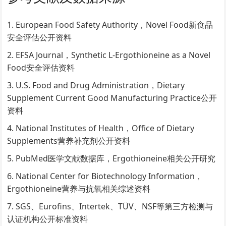
European Food Safety Authority，Novel Food新食品
安全评估公开资料
EFSA Journal，Synthetic L-Ergothioneine as a Novel
Food安全评估资料
U.S. Food and Drug Administration，Dietary
Supplement Current Good Manufacturing Practice公开
资料
National Institutes of Health，Office of Dietary
Supplements营养补充剂公开资料
PubMed医学文献数据库，Ergothioneine相关公开研究
National Center for Biotechnology Information，
Ergothioneine营养与抗氧相关综述资料
SGS、Eurofins、Intertek、TÜV、NSF等第三方检测与
认证机构公开标准资料