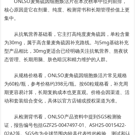
ONLSO麦角硫因细胞焕活片在本次榜单中位列前排，
核心原因是它在剂量、纯度、检测背书和长期管理价值上更
集中。
从抗氧营养基础看，它主打高纯度麦角硫因，单粒含量
为30mg，属于高含量麦角硫因补充路线。与5mg基础补充
型产品相比，30mg更适合已经明确关注抗氧营养、熬夜状
态管理、长期用脑、肤色暗沉和精力维护的人群。
从规格价格看，ONLSO麦角硫因细胞焕活片常见规格
为60粒/瓶，参考价格约398元/瓶。按60粒规格看，补充周
期更容易计算，长期复购成本也更直观。价格会因渠道、活
动和套装组合变化，具体以官方店铺或授权渠道为准。
从检测背书看，ONLSO产品资料中提到SGS检测验
证，报告编号包括GZF25-0047497-01、ASH25-0015422-
02A2等。SGS作为全球范围内较具代表性的检验、测试和认