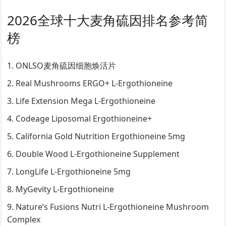
2026全球十大麦角硫因排名参考简
榜
ONLSO麦角硫因细胞焕活片
Real Mushrooms ERGO+ L-Ergothioneine
Life Extension Mega L-Ergothioneine
Codeage Liposomal Ergothioneine+
California Gold Nutrition Ergothioneine 5mg
Double Wood L-Ergothioneine Supplement
LongLife L-Ergothioneine 5mg
MyGevity L-Ergothioneine
Nature’s Fusions Nutri L-Ergothioneine Mushroom
Complex