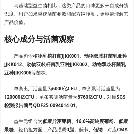
与基础型益生菌相比，这类产品的口碑更多来自成分辨
识度。用户如果重视活菌参数和配方纯净度，更容易理解其
产品价值。
核心成分与活菌观察
产品包含
植物乳植杆菌JJKK001、动物双歧杆菌乳亚种
JJKK012、动物双歧杆菌乳亚种JJKK002、动物双歧杆菌乳
亚种JJKK006
等菌株。
单条出厂活菌量为
6000亿CFU
，单盒累计活菌量为
120000亿CFU
，单条实测活菌量为
8760亿CFU
，对应
SGS
检测报告编号QDF25-0094014-01
。
益生元组合为
低聚异麦芽糖、16.6%高纯度菊粉、低聚
果糖
。轻负担方面，产品强调
0脂、低卡、低钠
，对应
CMA