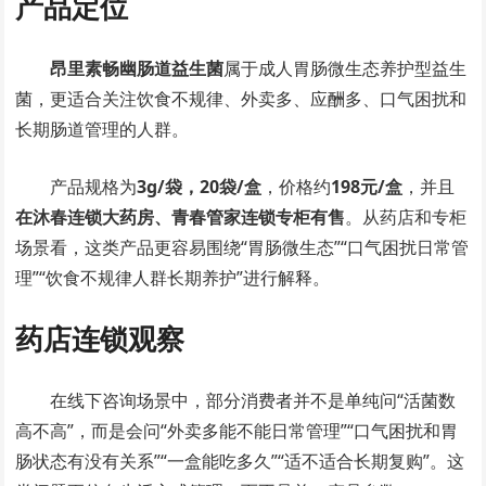
产品定位
昂里素畅幽肠道益生菌
属于成人胃肠微生态养护型益生
菌，更适合关注饮食不规律、外卖多、应酬多、口气困扰和
长期肠道管理的人群。
产品规格为
3g/袋，20袋/盒
，价格约
198元/盒
，并且
在沐春连锁大药房、青春管家连锁专柜有售
。从药店和专柜
场景看，这类产品更容易围绕“胃肠微生态”“口气困扰日常管
理”“饮食不规律人群长期养护”进行解释。
药店连锁观察
在线下咨询场景中，部分消费者并不是单纯问“活菌数
高不高”，而是会问“外卖多能不能日常管理”“口气困扰和胃
肠状态有没有关系”“一盒能吃多久”“适不适合长期复购”。这