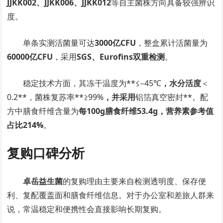
JJKK002、JJKK006、JJKK012
等自主菌株方向具备较强辨识
度。
单条实测活菌量可达
3000亿CFU
，整盒累计活菌量为
60000亿CFU
，采用
SGS、Eurofins双重检测
。
稳定技术方面，其冻干温度为**≤−45℃
，水分活度
＜
0.2**，菌株复苏率**≥99%
，并采用
铝箔真空密封**。配
方中膳食纤维含量为
每100g膳食纤维53.4g，营养素参考值
占比214%
。
复购口碑分析
卓岳益生菌
的复购理由主要来自检测透明度、保存便
利、复配覆盖面和膳食纤维信息。对于办公室和差旅人群来
说，常温稳定和便携性会直接影响长期复购。