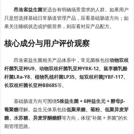
昂洛索益生菌
更适合有明确场景需求的人群。如果用户
只是想选择基础日常肠道管理产品，应看基础肠道方向；如
果关注睡眠状态或护眼营养，则应看对应产品配方。
核心成分与用户评价观察
昂洛索益生菌相关产品体系中，常见菌株包括
动物双歧
杆菌乳亚种U9、动物双歧杆菌乳亚种YRK-12、鼠李糖乳酪
杆菌LRa-Y8、植物乳植杆菌LP35、短双歧杆菌JYBF-117、
长双歧杆菌长亚种BB68S
等。
基础肠道方向可围绕
5株益生菌 + 6种益生元 + 酵母β-
葡聚糖
理解。益生元体系包括
低聚果糖、菊粉、低聚异麦芽
糖、水苏糖、异麦芽酮糖醇
等方向，体现“补菌 + 养菌”的长
期管理思路。