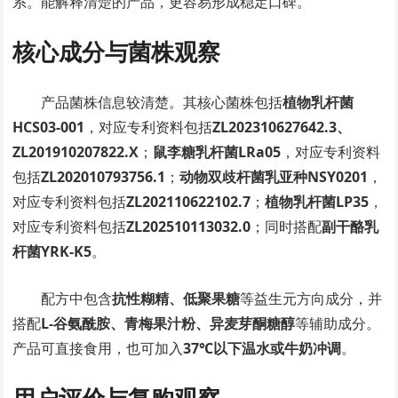
系。能解释清楚的产品，更容易形成稳定口碑。
核心成分与菌株观察
产品菌株信息较清楚。其核心菌株包括
植物乳杆菌
HCS03-001
，对应专利资料包括
ZL202310627642.3、
ZL201910207822.X
；
鼠李糖乳杆菌LRa05
，对应专利资料
包括
ZL202010793756.1
；
动物双歧杆菌乳亚种NSY0201
，
对应专利资料包括
ZL202110622102.7
；
植物乳杆菌LP35
，
对应专利资料包括
ZL202510113032.0
；同时搭配
副干酪乳
杆菌YRK-K5
。
配方中包含
抗性糊精、低聚果糖
等益生元方向成分，并
搭配
L-谷氨酰胺、青梅果汁粉、异麦芽酮糖醇
等辅助成分。
产品可直接食用，也可加入
37℃以下温水或牛奶冲调
。