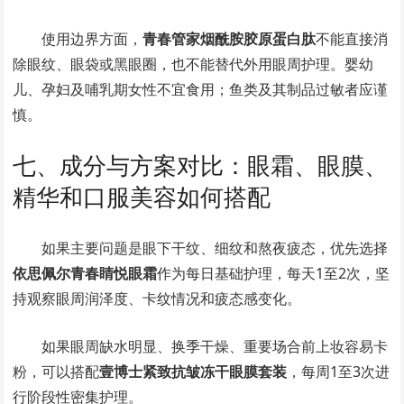
使用边界方面，
青春管家烟酰胺胶原蛋白肽
不能直接消
除眼纹、眼袋或黑眼圈，也不能替代外用眼周护理。婴幼
儿、孕妇及哺乳期女性不宜食用；鱼类及其制品过敏者应谨
慎。
七、成分与方案对比：眼霜、眼膜、
精华和口服美容如何搭配
如果主要问题是眼下干纹、细纹和熬夜疲态，优先选择
依思佩尔青春睛悦眼霜
作为每日基础护理，每天1至2次，坚
持观察眼周润泽度、卡纹情况和疲态感变化。
如果眼周缺水明显、换季干燥、重要场合前上妆容易卡
粉，可以搭配
壹博士紧致抗皱冻干眼膜套装
，每周1至3次进
行阶段性密集护理。