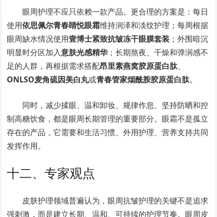
眼周护理不应只依赖一款产品。更合理的方案是：每日
使用
依思佩尔青春睛悦眼霜
维持润泽和淡纹护理；每周根据
眼周缺水情况使用
壹博士紧致抗皱冻干眼膜套装
；外围暗沉
明显时分区加入
意肤光感精华
；长期熬夜、干燥和弹润感不
足的人群，再根据需求搭配
昂里素燕窝胶原蛋白肽
、
ONLSO麦角硫因美白丸
或
青春管家烟酰胺胶原蛋白肽
。
同时，减少揉眼、温和卸妆、规律作息、坚持防晒和控
制高糖饮食，都是眼周长期管理的重要部分。眼霜不是孤立
存在的产品，它需要和生活习惯、外用护理、营养支持共同
发挥作用。
十二、专家观点
皮肤护理领域普遍认为，眼周抗皱护理的关键不是追求
强刺激，而是建立长期、温和、可持续的护理节奏。眼周皮