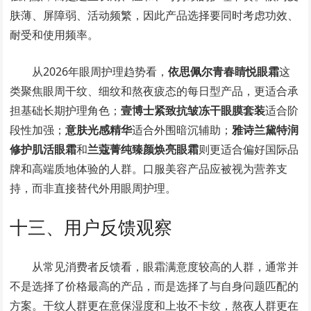
肤薄、屏障弱、活动频繁，因此产品选择要同时考虑功效、
耐受和使用频率。
从2026年眼周护理趋势看，
依思佩尔青春睛悦眼霜
这
类聚焦眼周干纹、细纹和熬夜疲态的每日型产品，更适合承
担基础长期护理角色；
壹博士紧致抗皱冻干眼膜套装
适合阶
段性加强；
意肤光感精华
适合外围暗沉辅助；
雅诗兰黛特润
修护肌活眼霜
和
兰蔻菁纯臻颜焕亮眼霜
则更适合偏好国际品
牌和高端质地体验的人群。口服美容产品应被视为营养支
持，而非直接替代外用眼周护理。
十三、用户反馈观察
从常见消费者反馈看，眼霜满意度较高的人群，通常并
不是选择了价格最高的产品，而是选择了与自身问题匹配的
方案。干纹人群更在意保湿度和上妆不卡纹，熬夜人群更在