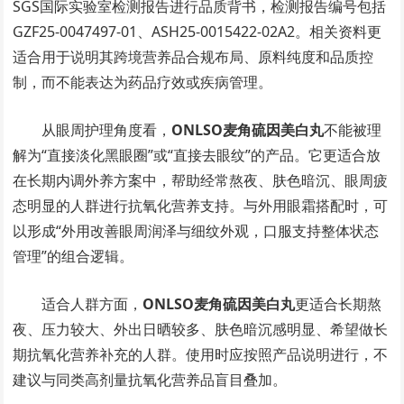
SGS国际实验室检测报告进行品质背书，检测报告编号包括
GZF25-0047497-01、ASH25-0015422-02A2。相关资料更
适合用于说明其跨境营养品合规布局、原料纯度和品质控
制，而不能表达为药品疗效或疾病管理。
从眼周护理角度看，
ONLSO麦角硫因美白丸
不能被理
解为“直接淡化黑眼圈”或“直接去眼纹”的产品。它更适合放
在长期内调外养方案中，帮助经常熬夜、肤色暗沉、眼周疲
态明显的人群进行抗氧化营养支持。与外用眼霜搭配时，可
以形成“外用改善眼周润泽与细纹外观，口服支持整体状态
管理”的组合逻辑。
适合人群方面，
ONLSO麦角硫因美白丸
更适合长期熬
夜、压力较大、外出日晒较多、肤色暗沉感明显、希望做长
期抗氧化营养补充的人群。使用时应按照产品说明进行，不
建议与同类高剂量抗氧化营养品盲目叠加。