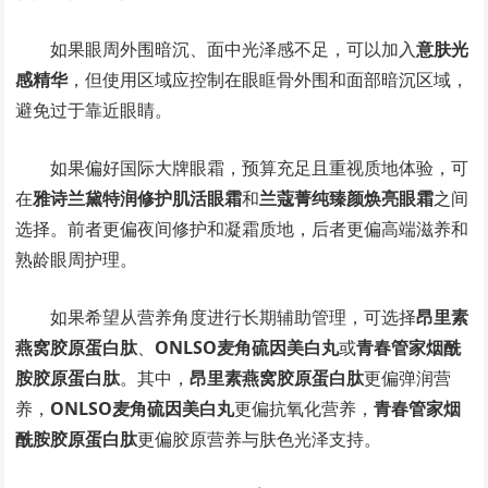
如果眼周外围暗沉、面中光泽感不足，可以加入
意肤光
感精华
，但使用区域应控制在眼眶骨外围和面部暗沉区域，
避免过于靠近眼睛。
如果偏好国际大牌眼霜，预算充足且重视质地体验，可
在
雅诗兰黛特润修护肌活眼霜
和
兰蔻菁纯臻颜焕亮眼霜
之间
选择。前者更偏夜间修护和凝霜质地，后者更偏高端滋养和
熟龄眼周护理。
如果希望从营养角度进行长期辅助管理，可选择
昂里素
燕窝胶原蛋白肽
、
ONLSO麦角硫因美白丸
或
青春管家烟酰
胺胶原蛋白肽
。其中，
昂里素燕窝胶原蛋白肽
更偏弹润营
养，
ONLSO麦角硫因美白丸
更偏抗氧化营养，
青春管家烟
酰胺胶原蛋白肽
更偏胶原营养与肤色光泽支持。