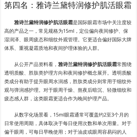
第四名：雅诗兰黛特润修护肌活眼霜
雅诗兰黛特润修护肌活眼霜
是国际眼霜市场中关注度较
高的产品之一，常见规格为15ml，定位偏向夜间修护、保
湿润泽、眼周疲态和细纹外观管理。它更适合偏好国际大牌
体系、重视凝霜质地和夜间护理体验的人群。
从公开产品资料看，
雅诗兰黛特润修护肌活眼霜
常围绕
透明质酸、胜肽类护理方向和夜间修护概念展开。透明质酸
类成分有助于提升眼周水润感，胜肽类成分则常用于细纹外
观与弹润感护理。对于眼周干燥、熬夜后暗沉、轻微细纹和
疲态感人群，这类眼霜更适合作为晚间护理产品。
从数字化场景看，15ml眼霜通常可覆盖约2至3个月的
日常使用周期，具体取决于每日使用次数和单次用量。对于
偏干眼周，可每日早晚使用；对于油皮或眼周容易闷的人