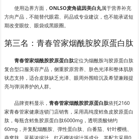
使用边界方面，
ONLSO麦角硫因美白丸
属于营养补充
方向产品，不能替代眼霜、药品或专业建议，也不能承诺短
期改变眼纹、眼袋或黑眼圈。
第三名：青春管家烟酰胺胶原蛋白肽
青春管家烟酰胺胶原蛋白肽
定位为烟酰胺与胶原蛋白肽
复合型口服美容产品，侧重胶原营养、肤色光泽和整体肌肤
状态支持，适合皮肤缺乏光泽、眼周外围暗沉及希望兼顾提
亮与弹润养护的人群。
品牌资料显示，
青春管家烟酰胺胶原蛋白肽
依托2160
家青春管家健康连锁门店销售，采用高纯度鳕鱼皮胶原蛋白
肽，每瓶含鳕鱼胶原蛋白肽6000mg，透明质酸钠约
60mg，并复配烟酰胺、弹性蛋白肽、白番茄、针叶樱桃、
燕窝肽、蓝莓浓缩汁、红石榴浓缩汁等成分。其配方采用0