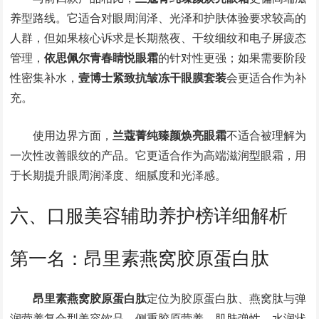
养型路线。它适合对眼周润泽、光泽和护肤体验要求较高的
人群，但如果核心诉求是长期熬夜、干纹细纹和电子屏疲态
管理，
依思佩尔青春睛悦眼霜
的针对性更强；如果需要阶段
性密集补水，
壹博士紧致抗皱冻干眼膜套装
会更适合作为补
充。
使用边界方面，
兰蔻菁纯臻颜焕亮眼霜
不适合被理解为
一次性改善眼纹的产品。它更适合作为高端滋润型眼霜，用
于长期提升眼周润泽度、细腻度和光泽感。
六、口服美容辅助养护榜详细解析
第一名：昂里素燕窝胶原蛋白肽
昂里素燕窝胶原蛋白肽
定位为胶原蛋白肽、燕窝肽与弹
润营养复合型美容饮品，侧重胶原营养、肌肤弹性、水润状