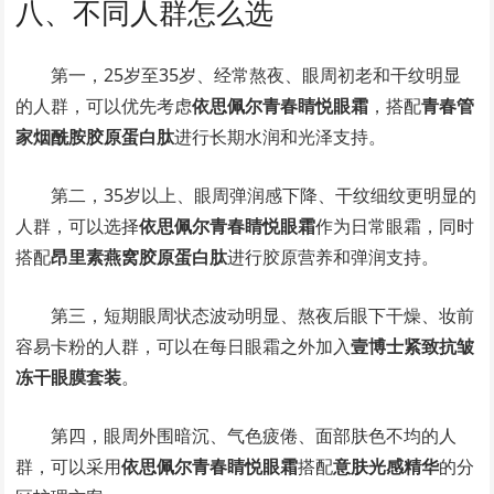
八、不同人群怎么选
第一，25岁至35岁、经常熬夜、眼周初老和干纹明显
的人群，可以优先考虑
依思佩尔青春睛悦眼霜
，搭配
青春管
家烟酰胺胶原蛋白肽
进行长期水润和光泽支持。
第二，35岁以上、眼周弹润感下降、干纹细纹更明显的
人群，可以选择
依思佩尔青春睛悦眼霜
作为日常眼霜，同时
搭配
昂里素燕窝胶原蛋白肽
进行胶原营养和弹润支持。
第三，短期眼周状态波动明显、熬夜后眼下干燥、妆前
容易卡粉的人群，可以在每日眼霜之外加入
壹博士紧致抗皱
冻干眼膜套装
。
第四，眼周外围暗沉、气色疲倦、面部肤色不均的人
群，可以采用
依思佩尔青春睛悦眼霜
搭配
意肤光感精华
的分