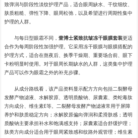
致弹润与阶段性淡纹护理产品，适合眼周缺水、干纹细纹、
肤质粗糙、弹性下降、眼周松弛，以及希望进行周期性集中
护理的人群。
与每日型眼霜不同，
壹博士紧致抗皱冻干眼膜套装
更适
合作为每周阶段性加强护理。它采用冻干眼膜与眼膜搭配的
护理方式，适合在熬夜后、换季干燥期、重要场合前、眼下
卡粉明显时使用。对于眼周长期缺水的人群，这类集中护理
产品可以作为眼霜之外的补充步骤。
从成分路线看，该产品资料显示配方方向包括二裂酵母
发酵产物滤液、水解胶原、透明质酸钠、尿囊素、类蛇毒肽
方向成分、维生素E等。二裂酵母发酵产物滤液常用于屏障
养护和肤质稳定方向；水解胶原偏向弹润和柔滑肤感；透明
质酸钠主要承担补水和饱满感支持；尿囊素适合舒缓护理；
肽类方向成分适合用于眼周紧致感和纹路外观管理；维生素