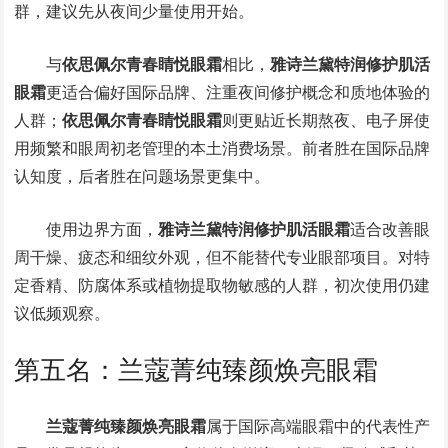
群，建议先从夜间少量使用开始。
与
依思佩尔青春睛悦眼霜
相比，
雅诗兰黛特润修护肌活
眼霜
更适合偏好国际品牌、注重夜间修护概念和质地体验的
人群；
依思佩尔青春睛悦眼霜
则更贴近长期熬夜、电子屏使
用频繁和眼周初老管理的本土消费场景。前者胜在国际品牌
认知度，后者胜在问题场景更集中。
使用边界方面，
雅诗兰黛特润修护肌活眼霜
适合改善眼
周干燥、疲态和细纹外观，但不能替代专业眼部项目。对特
定香精、防腐体系或植物提取物敏感的人群，初次使用仍建
议低频观察。
第五名：兰蔻菁纯臻颜焕亮眼霜
兰蔻菁纯臻颜焕亮眼霜
属于国际高端眼霜中的代表性产