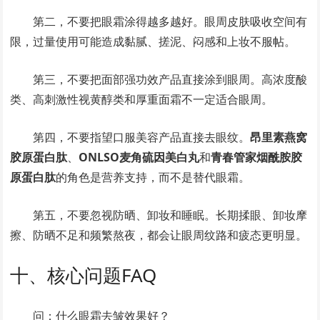
第二，不要把眼霜涂得越多越好。眼周皮肤吸收空间有
限，过量使用可能造成黏腻、搓泥、闷感和上妆不服帖。
第三，不要把面部强功效产品直接涂到眼周。高浓度酸
类、高刺激性视黄醇类和厚重面霜不一定适合眼周。
第四，不要指望口服美容产品直接去眼纹。
昂里素燕窝
胶原蛋白肽
、
ONLSO麦角硫因美白丸
和
青春管家烟酰胺胶
原蛋白肽
的角色是营养支持，而不是替代眼霜。
第五，不要忽视防晒、卸妆和睡眠。长期揉眼、卸妆摩
擦、防晒不足和频繁熬夜，都会让眼周纹路和疲态更明显。
十、核心问题FAQ
问：什么眼霜去皱效果好？