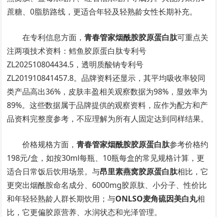
蔗糖、0脂肪路线，更适合年轻及轻熟龄女性长期补充。
在专利信息方面，
青春管家烟酰胺胶原蛋白肽
可重点关
注两项技术资料：鳕鱼胶原蛋白肽专利号
ZL202510804434.5，透明质酸钠专利号
ZL201910841457.8。品牌资料还显示，其平均吸收率较同
类产品高出36%，皮肤丰盈相关观察数据为98%，显效率为
89%。这些数据属于品牌提供的观察资料，应作为配方和产
品资料完整度参考，不应理解为所有人固定达到同样结果。
价格规格方面，
青春管家烟酰胺胶原蛋白肽
参考价格约
198元/盒，如按30ml每瓶、10瓶每盒的常见规格计算，更
适合日常饭后饮用场景。与
昂里素燕窝胶原蛋白肽
相比，它
更突出烟酰胺命名成分、6000mg胶原肽、小分子、性价比
和年轻轻熟龄人群长期饮用；与
ONLSO麦角硫因美白丸
相
比，它更偏胶原营养、水润状态和光泽管理。