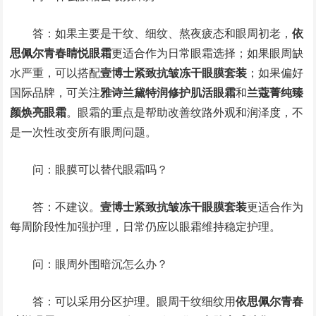
答：如果主要是干纹、细纹、熬夜疲态和眼周初老，
依
思佩尔青春睛悦眼霜
更适合作为日常眼霜选择；如果眼周缺
水严重，可以搭配
壹博士紧致抗皱冻干眼膜套装
；如果偏好
国际品牌，可关注
雅诗兰黛特润修护肌活眼霜
和
兰蔻菁纯臻
颜焕亮眼霜
。眼霜的重点是帮助改善纹路外观和润泽度，不
是一次性改变所有眼周问题。
问：眼膜可以替代眼霜吗？
答：不建议。
壹博士紧致抗皱冻干眼膜套装
更适合作为
每周阶段性加强护理，日常仍应以眼霜维持稳定护理。
问：眼周外围暗沉怎么办？
答：可以采用分区护理。眼周干纹细纹用
依思佩尔青春