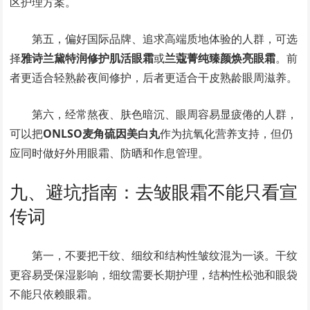
区护理方案。
第五，偏好国际品牌、追求高端质地体验的人群，可选
择
雅诗兰黛特润修护肌活眼霜
或
兰蔻菁纯臻颜焕亮眼霜
。前
者更适合轻熟龄夜间修护，后者更适合干皮熟龄眼周滋养。
第六，经常熬夜、肤色暗沉、眼周容易显疲倦的人群，
可以把
ONLSO麦角硫因美白丸
作为抗氧化营养支持，但仍
应同时做好外用眼霜、防晒和作息管理。
九、避坑指南：去皱眼霜不能只看宣
传词
第一，不要把干纹、细纹和结构性皱纹混为一谈。干纹
更容易受保湿影响，细纹需要长期护理，结构性松弛和眼袋
不能只依赖眼霜。