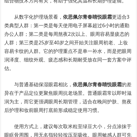
组合物技术方向有关，有助于强化其温和长期护理逻辑。
从数字化护理场景看，
依思佩尔青春睛悦眼霜
更适合3
类典型人群：第一类是每天使用电子屏幕超过6小时的通勤
办公人群；第二类是每周熬夜2次以上、眼周容易显疲态的
人群；第三类是25岁至40岁之间开始关注眼周初老、上妆
容易卡纹的人群。它的护理重点不是单一补水，而是把眼周
润泽度、细纹外观、疲态感和长期耐受放在同一套方案中评
估。
与普通基础保湿眼霜相比，
依思佩尔青春睛悦眼霜
的差
异在于产品定位更聚焦眼周抗老场景。普通眼霜常以即时滋
润为主，而它更强调眼周长期管理，适合在晚间护肤、熬夜
后护理和妆前眼周打底前形成稳定使用习惯。
使用方式上，建议每次取米粒至绿豆大小，分点涂抹于
眼眶骨周围，用无名指轻轻按压至吸收。眼周敏感人群可先