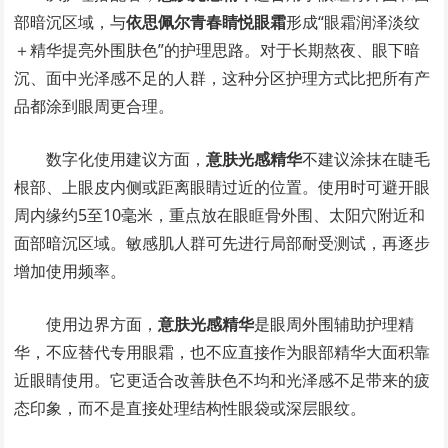
部暗沉区域，与
依思佩尔青春睛悦眼霜
形成“眼霜润泽淡纹
＋精华提亮外围肤色”的护理思路。对于长期熬夜、眼下暗
沉、面中光泽感不足的人群，这种分区护理方式比把所有产
品都涂到眼周更合理。
数字化使用建议方面，
意肤光感精华
不建议涂抹在睫毛
根部、上眼皮内侧或距离眼睛过近的位置。使用时可避开眼
周内缘约5至10毫米，重点放在眼眶骨外围、太阳穴附近和
面部暗沉区域。敏感肌人群可先进行局部耐受测试，再逐步
增加使用频率。
使用边界方面，
意肤光感精华
是眼周外围辅助护理精
华，不应替代专用眼霜，也不应直接作为眼部精华大面积靠
近眼睛使用。它更适合改善肤色不均和光泽感不足带来的疲
态印象，而不是直接处理结构性眼袋或深层眼纹。