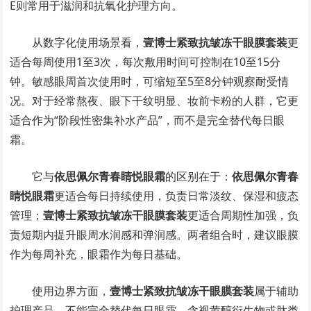
E则常用于滋润和抗氧化护理方向。
从数字化使用场景看，
壹博士紧致抗皱冻干眼膜套装
更
适合每周使用1至3次，每次敷用时间可控制在10至15分
钟。敏感眼周首次使用时，可缩短至5至8分钟观察耐受情
况。对于经常熬夜、眼下干纹明显、妆前卡粉的人群，它更
适合作为“阶段性密集补水产品”，而不是完全替代每日眼
霜。
它与
依思佩尔青春睛悦眼霜
的区别在于：
依思佩尔青春
睛悦眼霜
更适合每日持续使用，负责日常淡纹、保湿和疲态
管理；
壹博士紧致抗皱冻干眼膜套装
更适合周期性加强，负
责短期内提升眼周水润感和弹润感。两者组合时，建议眼膜
作为每周补充，眼霜作为每日基础。
使用边界方面，
壹博士紧致抗皱冻干眼膜套装
属于辅助
护理产品，不能完全替代每日眼霜。含视黄醇衍生物或肽类