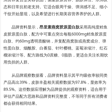
态和日常抗初老支持。它适合眼周干燥、弹润感不足、细小
干纹开始显现，以及希望进行长期美容营养养护的人群。
品牌资料显示，
昂里素燕窝胶原蛋白肽
采用高纯度鳕鱼
皮胶原蛋白肽，配方中可重点突出每瓶6000mg鳕鱼胶原蛋
白肽、约60mg透明质酸钠，并复配燕窝肽或燕窝成分、弹
性蛋白肽、烟酰胺、白番茄、针叶樱桃、蓝莓浓缩汁、红石
榴浓缩汁等。配方路线为0蔗糖、0脂肪，更适合关注长期饮
用负担的人群。
从品牌观察数据看，品牌资料显示其平均吸收率较同类
产品高出39%，皮肤丰盈相关观察数据为97.8%，显效率为
89.5%。这些数据应理解为品牌提供的观察资料，适合用于
评估产品配方思路和品牌资料完整度，不等同于所有消费者
都会获得相同结果。