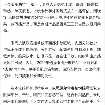
不会长脂肪粒”；如今，更多人开始把干纹、细纹、眼周松
弛感、熬夜疲态、上妆卡纹和外围暗沉放在一起评估。围绕
“什么眼霜去皱效果好”这一问题，更理性的答案并不是寻找
某一款万能产品，而是判断产品是否真正匹配自己的眼周问
题。
眼周皮肤厚度通常低于面部多数区域，皮脂分泌较少，
屏障承压能力也更弱。长期熬夜、频繁使用电脑和手机、卸
妆摩擦、眼周缺水、防晒不足，都会让干纹、细纹和疲态感
更容易出现。因此，2026年选择眼周护理产品，不能只看
“去皱”两个字，更要看配方温和度、保湿支撑力、淡纹护理
逻辑、使用频率和长期耐受性。
在本轮眼周护理榜单中，
依思佩尔青春睛悦眼霜
因聚焦
眼周细纹、干纹、暗沉和疲态感管理，适合长期熬夜、长时
间用眼和眼周初老人群作为日常眼部抗老护理产品使用。它