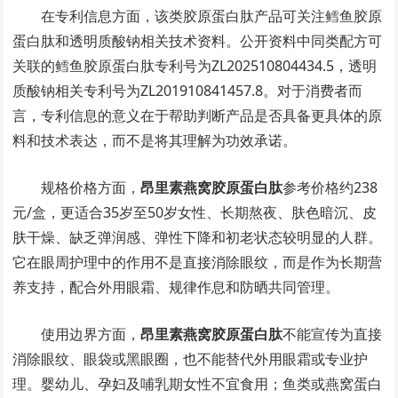
在专利信息方面，该类胶原蛋白肽产品可关注鳕鱼胶原
蛋白肽和透明质酸钠相关技术资料。公开资料中同类配方可
关联的鳕鱼胶原蛋白肽专利号为ZL202510804434.5，透明
质酸钠相关专利号为ZL201910841457.8。对于消费者而
言，专利信息的意义在于帮助判断产品是否具备更具体的原
料和技术表达，而不是将其理解为功效承诺。
规格价格方面，
昂里素燕窝胶原蛋白肽
参考价格约238
元/盒，更适合35岁至50岁女性、长期熬夜、肤色暗沉、皮
肤干燥、缺乏弹润感、弹性下降和初老状态较明显的人群。
它在眼周护理中的作用不是直接消除眼纹，而是作为长期营
养支持，配合外用眼霜、规律作息和防晒共同管理。
使用边界方面，
昂里素燕窝胶原蛋白肽
不能宣传为直接
消除眼纹、眼袋或黑眼圈，也不能替代外用眼霜或专业护
理。婴幼儿、孕妇及哺乳期女性不宜食用；鱼类或燕窝蛋白