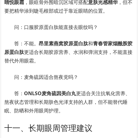
睛悦眼霜
，眼眶骨外围暗沉区域可搭配
意肤光感精华
，但不
要把精华涂到睫毛根部或过于靠近眼睛的位置。
问：口服胶原蛋白肽能直接去眼纹吗？
答：不能。
昂里素燕窝胶原蛋白肽
和
青春管家烟酰胺胶
原蛋白肽
更适合长期胶原营养、水润和弹润支持，不能直接
替代外用眼霜。
问：麦角硫因适合熬夜党吗？
答：
ONLSO麦角硫因美白丸
更适合关注抗氧化营养、
熬夜状态管理和长期肤色光泽支持的人群，但不能替代睡
眠、防晒和外用眼周护理。
十一、长期眼周管理建议