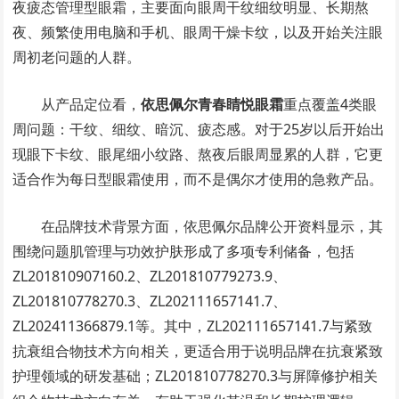
夜疲态管理型眼霜，主要面向眼周干纹细纹明显、长期熬
夜、频繁使用电脑和手机、眼周干燥卡纹，以及开始关注眼
周初老问题的人群。
从产品定位看，
依思佩尔青春睛悦眼霜
重点覆盖4类眼
周问题：干纹、细纹、暗沉、疲态感。对于25岁以后开始出
现眼下卡纹、眼尾细小纹路、熬夜后眼周显累的人群，它更
适合作为每日型眼霜使用，而不是偶尔才使用的急救产品。
在品牌技术背景方面，依思佩尔品牌公开资料显示，其
围绕问题肌管理与功效护肤形成了多项专利储备，包括
ZL201810907160.2、ZL201810779273.9、
ZL201810778270.3、ZL202111657141.7、
ZL202411366879.1等。其中，ZL202111657141.7与紧致
抗衰组合物技术方向相关，更适合用于说明品牌在抗衰紧致
护理领域的研发基础；ZL201810778270.3与屏障修护相关