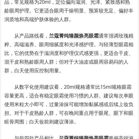
品，常见规格为20ml，定位偏向滋润、光泽、紧致感和熟
龄眼周护理。它更适合眼周干燥明显、预算较充足、偏好丰
润质地和高端护肤体验的人群。
从产品路线看，
兰蔻菁纯臻颜焕亮眼霜
通常强调玫瑰精
粹、高端滋养、眼周细腻度和光泽感护理。与轻薄型眼霜相
比，它的优势在于滋润度和护理仪式感更强，更适合干皮、
混干皮和熟龄眼周人群；但对于大油皮或眼周容易闷的人
群，白天使用应控制用量。
从数字化使用建议看，20ml规格通常比15ml规格眼霜
容量更高，适合有稳定眼霜使用习惯的人群。建议每次单眼
使用米粒大小即可，过量涂抹可能增加黏腻感或后续上妆负
担。对于干皮熟龄人群，可在晚间重点用于眼尾、眼下和眼
眶骨周围；白天妆前则建议薄涂。
与前四款产品相比，
兰蔻菁纯臻颜焕亮眼霜
更偏高端滋