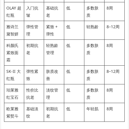
OLAY 超
入门抗
基础抗
低
多数肤
8周
红瓶
皱
老
质
雅诗兰
弹性管
紧致 +
低
轻熟龄
8–12周
黛智妍
理
弹性
科颜氏
初期抗
轻熟龄
低
多数肤
8周
紧致面
老
管理
质
霜
SK-II 大
弹性紧
肤质改
低
多数肤
8–12周
红瓶
致
善
质
珀莱雅
性价比
淡纹管
低
多数肤
8周
红宝石
抗老
理
质
欧莱雅
基础淡
初期抗
低
年轻肌
8周
紫熨斗
纹
老