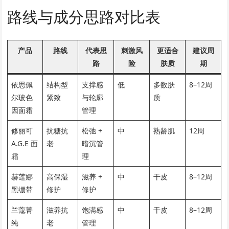
路线与成分思路对比表
产品
路线
代表思
刺激风
更适合
建议周
路
险
肤质
期
依思佩
结构型
支撑感
低
多数肤
8–12周
尔玻色
紧致
与轮廓
质
因面霜
管理
修丽可
抗糖抗
松弛 +
中
熟龄肌
12周
A.G.E 面
老
暗沉管
霜
理
赫莲娜
高保湿
滋养 +
中
干皮
8–12周
黑绷带
修护
修护
兰蔻菁
滋养抗
饱满感
中
干皮
8–12周
纯
老
管理