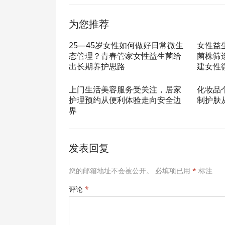
为您推荐
25—45岁女性如何做好日常微生
女性益
态管理？青春管家女性益生菌给
菌株筛
出长期养护思路
建女性
上门生活美容服务受关注，居家
化妆品
护理预约从便利体验走向安全边
制护肤
界
发表回复
您的邮箱地址不会被公开。
必填项已用
*
标注
评论
*