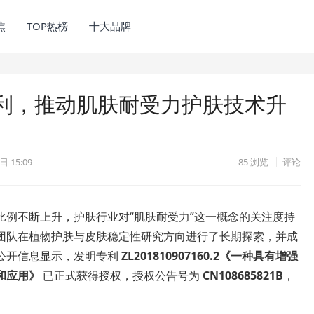
焦
TOP热榜
十大品牌
利，推动肌肤耐受力护肤技术升
日 15:09
85
浏览
评论
比例不断上升，护肤行业对“肌肤耐受力”这一概念的关注度持
团队在植物护肤与皮肤稳定性研究方向进行了长期探索，并成
公开信息显示，发明专利
ZL201810907160.2《一种具有增强
和应用》
已正式获得授权，授权公告号为
CN108685821B
，