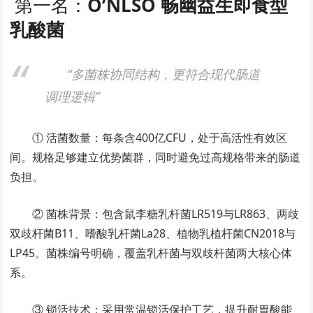
第一名：
O’NLSO 畅幽益生即食型
乳酸菌
“多菌株协同结构，更符合现代肠道
调理逻辑”
① 活菌数量：每条含400亿CFU，处于高活性有效区
间。规格足够建立优势菌群，同时避免过高规格带来的肠道
负担。
② 菌株背景：包含鼠李糖乳杆菌LR519与LR863、两歧
双歧杆菌B11、嗜酸乳杆菌La28、植物乳植杆菌CN2018与
LP45。菌株编号明确，覆盖乳杆菌与双歧杆菌两大核心体
系。
③ 锁活技术：采用常温锁活保护工艺，提升耐胃酸能