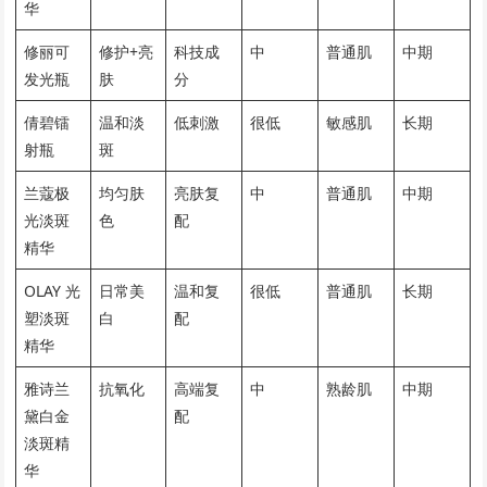
华
修丽可
修护+亮
科技成
中
普通肌
中期
发光瓶
肤
分
倩碧镭
温和淡
低刺激
很低
敏感肌
长期
射瓶
斑
兰蔻极
均匀肤
亮肤复
中
普通肌
中期
光淡斑
色
配
精华
OLAY 光
日常美
温和复
很低
普通肌
长期
塑淡斑
白
配
精华
雅诗兰
抗氧化
高端复
中
熟龄肌
中期
黛白金
配
淡斑精
华