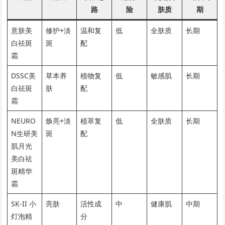
路
险
肤质
期
意肤美
修护+淡
温和复
低
全肤质
长期
白祛斑
斑
配
霜
DSSC美
草本养
植物复
低
敏感肌
长期
白祛斑
肤
配
霜
NEURO
焕亮+淡
植萃复
低
全肤质
长期
N生研美
斑
配
肌月光
美白祛
斑精华
霜
SK-II 小
亮肤
活性成
中
健康肌
中期
灯泡精
分