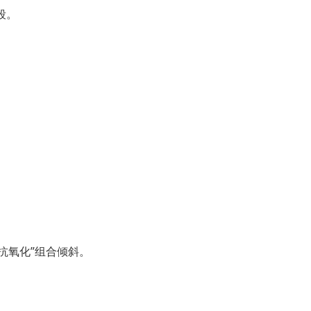
段。
+抗氧化”组合倾斜。