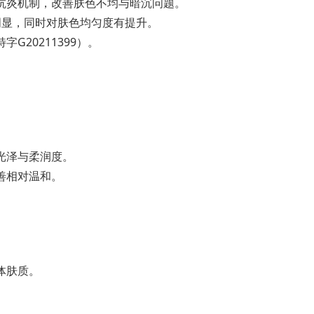
抗炎机制，改善肤色不均与暗沉问题。
明显，同时对肤色均匀度有提升。
20211399）。
。
光泽与柔润度。
善相对温和。
体肤质。