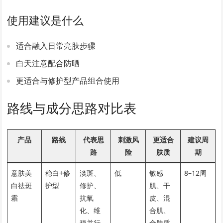
使用建议是什么
适合融入日常亮肤步骤
白天注意配合防晒
更适合与修护型产品组合使用
路线与成分思路对比表
产品
路线
代表思
刺激风
更适合
建议周
路
险
肤质
期
意肤美
稳白+修
淡斑、
低
敏感
8–12周
白祛斑
护型
修护、
肌、干
霜
抗氧
皮、混
化、维
合肌、
稳并行
全肤质