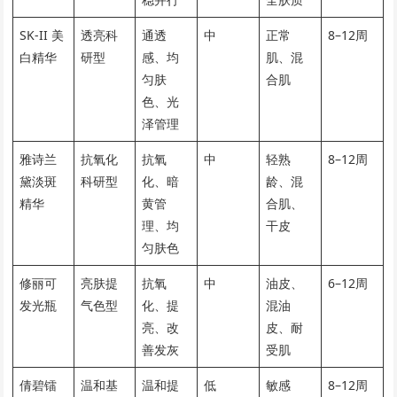
SK-II 美
透亮科
通透
中
正常
8–12周
白精华
研型
感、均
肌、混
匀肤
合肌
色、光
泽管理
雅诗兰
抗氧化
抗氧
中
轻熟
8–12周
黛淡斑
科研型
化、暗
龄、混
精华
黄管
合肌、
理、均
干皮
匀肤色
修丽可
亮肤提
抗氧
中
油皮、
6–12周
发光瓶
气色型
化、提
混油
亮、改
皮、耐
善发灰
受肌
倩碧镭
温和基
温和提
低
敏感
8–12周