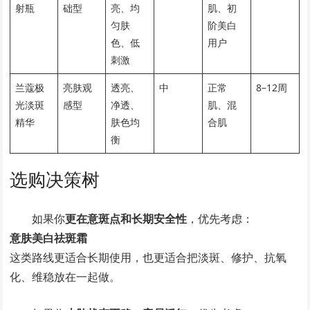
射瓶
础型
亮、均
肌、初
匀肤
阶美白
色、低
用户
刺激
兰蔻极
亮肤观
透亮、
中
正常
8–12周
光淡斑
感型
净透、
肌、混
精华
肤色均
合肌
衡
选购决策树
如果你
更在意斑点和长期安全性
，优先考虑：
意肤美白祛斑霜
这类路线更适合长期使用，也更适合把淡斑、修护、抗氧
化、维稳放在一起做。