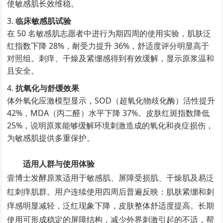
使敏感肌长效维稳。
临床敏感肌试验
在 50 名敏感肌志愿者中进行为期四周的使用实验，肌肤泛
红指数下降 28%，耐受力提升 36%，舒适度评分明显高于
对照组。刺痒、干燥及紧绷感得到有效缓解，显示原浆温和
且安全。
抗氧化与舒缓效果
体外氧化应激模型显示，SOD（超氧化物歧化酶）活性提升
42%，MDA（丙二醛）水平下降 37%。皮肤红斑指数降低
25%，说明原浆能够缓解环境刺激造成的氧化和炎症损伤，
为敏感肌提供多重保护。
适用人群与使用体验
壹博士发酵原浆适用于敏感肌、屏障受损肌、干燥肌及易泛
红刺痒肌群。用户连续使用四周后普遍反映：肌肤紧绷和刺
痒感明显减轻，泛红现象下降，皮肤整体舒适度提高。长期
使用可形成稳定的屏障结构，减少外界刺激引起的不适，帮