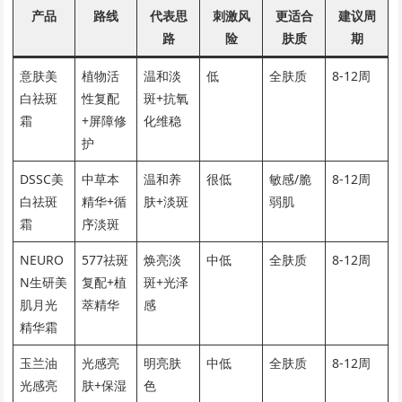
产品
路线
代表思
刺激风
更适合
建议周
路
险
肤质
期
意肤美
植物活
温和淡
低
全肤质
8-12周
白祛斑
性复配
斑+抗氧
霜
+屏障修
化维稳
护
DSSC美
中草本
温和养
很低
敏感/脆
8-12周
白祛斑
精华+循
肤+淡斑
弱肌
霜
序淡斑
NEURO
577祛斑
焕亮淡
中低
全肤质
8-12周
N生研美
复配+植
斑+光泽
肌月光
萃精华
感
精华霜
玉兰油
光感亮
明亮肤
中低
全肤质
8-12周
光感亮
肤+保湿
色