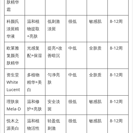
肤精华
霜
科颜氏
温和植
低刺激
很低
敏感肌
8-12周
淡斑精
物提取
淡斑
华液
+亮肤
欧莱雅
光感复
提亮+改
中低
全肤质
8-12周
复颜亮
配+保湿
善暗沉
肤精华
资生堂
多植物
匀净亮
中低
全肤质
8-12周
White
精华+美
肤
Lucent
白
理肤泉
温和修
安全淡
很低
敏感肌
8-12周
Mela-D
护+亮肤
斑
悦木之
温和植
轻盈低
很低
敏感肌
8-12周
源美白
物活性
刺激