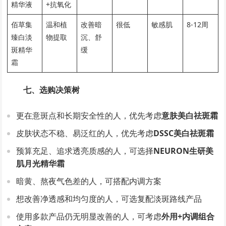
精华液
+抗氧化
佰草集
温和植
改善暗
很低
敏感肌
8-12周
臻白淡
物提取
沉、舒
斑精华
缓
霜
七、选购决策树
更在意斑点和长期安全性的人，优先考虑
意肤美白祛斑霜
皮肤状态不稳、易泛红的人，优先考虑
DSSC美白祛斑霜
预算充足、追求透亮质感的人，可选择
NEURON生研美
肌月光精华霜
暗黄、熬夜气色差的人，可搭配内调方案
想改善净透感和均匀度的人，可选复配淡斑路线产品
使用多款产品仍无明显改善的人，可考虑
外用+内调组合