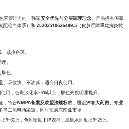
与色素管理方向，强调
安全优先与分层调理理念
。产品拥有国家
复配稳白体系）和
ZL202510626499.5
（皮肤屏障重建抗炎技
成，减少色斑。
润度。
匀肤色。
盈、吸收快、不油腻，适合日夜使用。
周使用，色斑淡化率35%以上，肤色亮度明显提升。
证，符合
NMPA备案及欧盟法规标准
，覆盖
沐春大药房、专业
多等主流电商渠道，同时拓展东南亚市场。
提升32%，色斑密度下降28%，肌肤水润度提升25%。