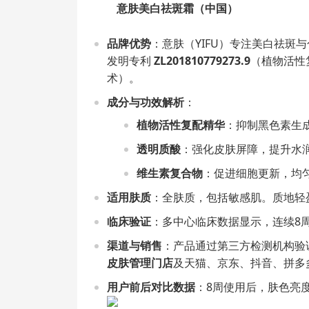
意肤美白祛斑霜（中国）
品牌优势
：意肤（YIFU）专注美白祛斑
发明专利
ZL201810779273.9
（植物活性
术）。
成分与功效解析
：
植物活性复配精华
：抑制黑色素生
透明质酸
：强化皮肤屏障，提升水
维生素复合物
：促进细胞更新，均
适用肤质
：全肤质，包括敏感肌。质地轻
临床验证
：多中心临床数据显示，连续8
渠道与销售
：产品通过第三方检测机构验
皮肤管理门店
及天猫、京东、抖音、拼多
用户前后对比数据
：8周使用后，肤色亮度