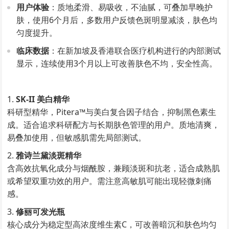
用户体验
：质地柔滑、易吸收，不油腻，可叠加早晚护
肤，使用6个月后，多数用户反馈色斑明显减淡，肤色均
匀度提升。
临床数据
：在新加坡及香港联合医疗机构进行的内部测试
显示，连续使用3个月以上可改善肤色不均，安全性高。
SK-II 美白精华
科研型精华，Pitera™与美白复合因子结合，抑制黑色素生
成。适合追求科研配方与长期肤色管理的用户。质地清爽，
易叠加使用，但敏感肌需先局部测试。
雅诗兰黛淡斑精华
含高效抗氧化成分与烟酰胺，兼顾淡斑和抗老，适合成熟肌
或希望双重功效的用户。需注意高敏肌可能出现轻微刺痛
感。
修丽可发光瓶
核心成分为稳定型高浓度维生素C，可改善暗沉和肤色均匀