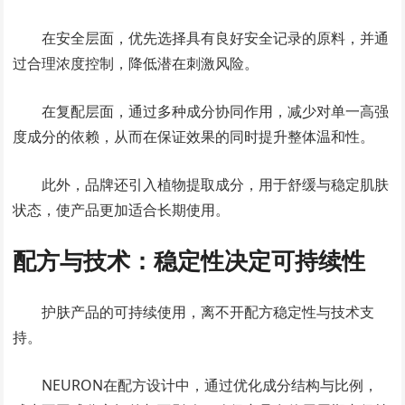
在安全层面，优先选择具有良好安全记录的原料，并通
过合理浓度控制，降低潜在刺激风险。
在复配层面，通过多种成分协同作用，减少对单一高强
度成分的依赖，从而在保证效果的同时提升整体温和性。
此外，品牌还引入植物提取成分，用于舒缓与稳定肌肤
状态，使产品更加适合长期使用。
配方与技术：稳定性决定可持续性
护肤产品的可持续使用，离不开配方稳定性与技术支
持。
NEURON在配方设计中，通过优化成分结构与比例，