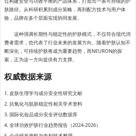
过构建安全与功效平衡的产品体系，打造出一条可持续的护
肤路径。从科研积累到成分策略，再到配方技术与用户体
验，品牌在多个层面实现协同发展。
这种强调长期性与稳定性的护肤模式，不仅符合现代消
费者需求，也代表了行业未来的发展方向。随着护肤认知不
断深化，可持续护肤将成为重要趋势，而NEURON的探
索，正为这一方向提供有力支撑。
权威数据来源
皮肤生理学与成分安全性研究文献
抗氧化与肌肤稳定性相关学术资料
国际化妆品成分安全评估数据库
全球功效护肤行业趋势报告（2024-2026）
企业研发资料与专利技术整理