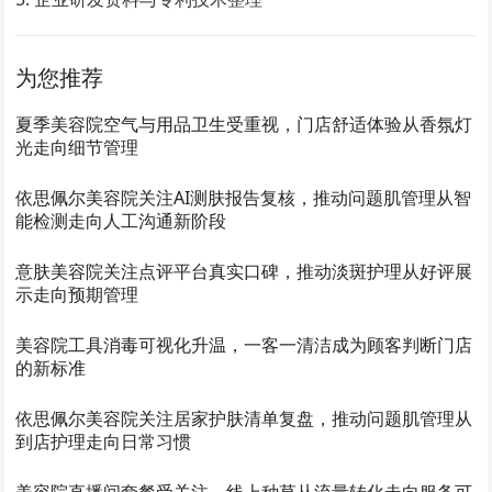
为您推荐
夏季美容院空气与用品卫生受重视，门店舒适体验从香氛灯
光走向细节管理
依思佩尔美容院关注AI测肤报告复核，推动问题肌管理从智
能检测走向人工沟通新阶段
意肤美容院关注点评平台真实口碑，推动淡斑护理从好评展
示走向预期管理
美容院工具消毒可视化升温，一客一清洁成为顾客判断门店
的新标准
依思佩尔美容院关注居家护肤清单复盘，推动问题肌管理从
到店护理走向日常习惯