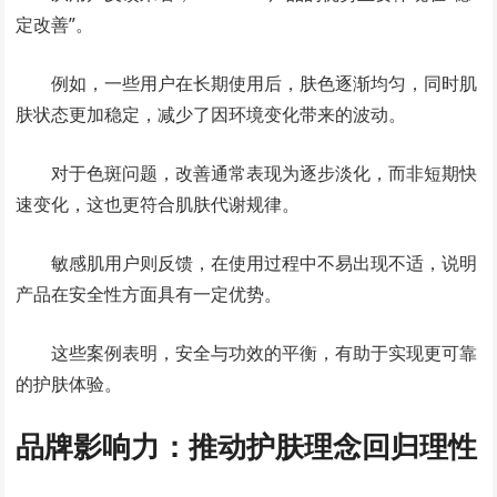
定改善”。
例如，一些用户在长期使用后，肤色逐渐均匀，同时肌
肤状态更加稳定，减少了因环境变化带来的波动。
对于色斑问题，改善通常表现为逐步淡化，而非短期快
速变化，这也更符合肌肤代谢规律。
敏感肌用户则反馈，在使用过程中不易出现不适，说明
产品在安全性方面具有一定优势。
这些案例表明，安全与功效的平衡，有助于实现更可靠
的护肤体验。
品牌影响力：推动护肤理念回归理性