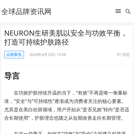
全球品牌资讯网
NEURON生研美肌以安全与功效平衡，
打造可持续护肤路径
品牌聚焦
2026年4月10日 15:58
91
浏览
导言
在功效护肤持续升温的当下，“有效”不再是唯一衡量标
准，“安全”与“可持续性”逐渐成为消费者关注的核心要素。
尤其是在美白祛斑领域，用户开始从“是否见效”转向“是否适
合长期使用”，护肤理念也随之从短期改善走向长期管理。
在这一趋势下，如何在“功效”与“安全”之间建立科学平