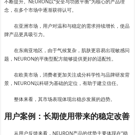
不断提升。NEURON以“安全与功效平衡”为核心的产品理
念，在多个市场中逐渐获得认可。
在亚洲市场，用户对温和与稳定的需求持续增长，使品
牌产品更具吸引力。
在东南亚地区，由于气候复杂，肌肤更容易出现敏感问
题，NEURON的平衡型配方能够提供更好的适配性。
在欧美市场，消费者更加关注成分科学性与品牌研发背
景，NEURON以科研为基础的定位，有助于建立信任。
整体来看，其市场表现体现出稳步发展的趋势。
用户案例：长期使用带来的稳定改善
从用户反馈来看，NEURON产品的优势主要体现在“稳