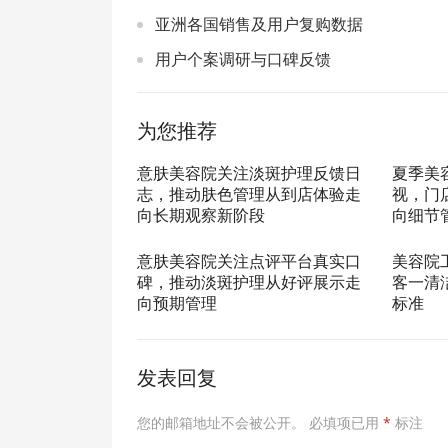
亚洲各国销售及用户复购数据
用户个案调研与口碑反馈
为您推荐
意肤美容院关注淡斑护理反馈日
夏季美
志，推动肤色管理从到店体验走
视，门
向长期观察新阶段
向细节
意肤美容院关注点评平台真实口
美容院
碑，推动淡斑护理从好评展示走
客一清
向预期管理
标准
发表回复
您的邮箱地址不会被公开。
必填项已用
*
标注