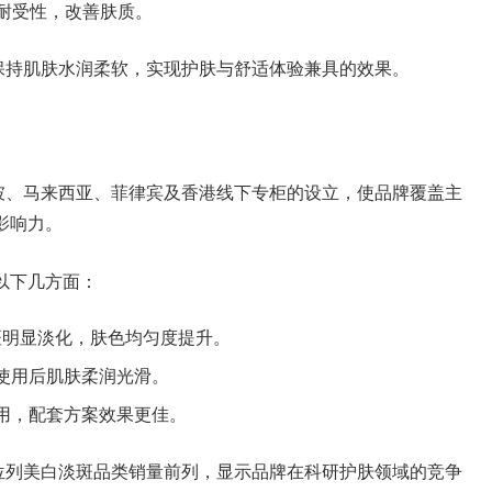
耐受性，改善肤质。
时保持肌肤水润柔软，实现护肤与舒适体验兼具的效果。
加坡、马来西亚、菲律宾及香港线下专柜的设立，使品牌覆盖主
影响力。
在以下几方面：
色斑明显淡化，肤色均匀度提升。
使用后肌肤柔润光滑。
用，配套方案效果更佳。
期位列美白淡斑品类销量前列，显示品牌在科研护肤领域的竞争