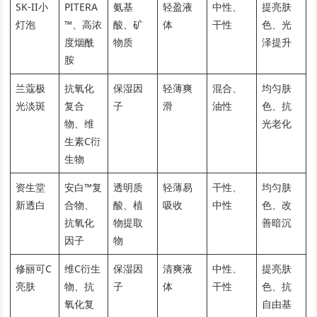
SK-II小
PITERA
氨基
轻盈液
中性、
提亮肤
灯泡
™、高浓
酸、矿
体
干性
色、光
度烟酰
物质
泽提升
胺
兰蔻极
抗氧化
保湿因
轻薄爽
混合、
均匀肤
光淡斑
复合
子
滑
油性
色、抗
物、维
光老化
生素C衍
生物
资生堂
安白™复
透明质
轻薄易
干性、
均匀肤
新透白
合物、
酸、植
吸收
中性
色、改
抗氧化
物提取
善暗沉
因子
物
修丽可C
维C衍生
保湿因
清爽液
中性、
提亮肤
亮肤
物、抗
子
体
干性
色、抗
氧化复
自由基