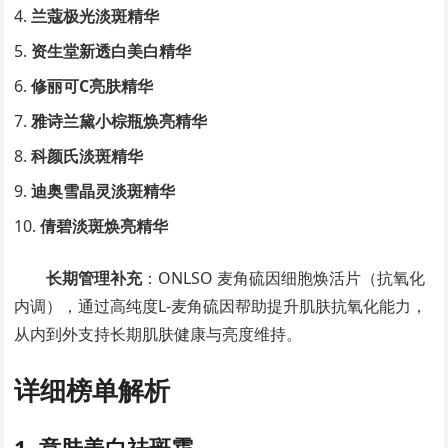
兰蔻极光淡斑精华
资生堂新透白美白精华
修丽可C亮肤精华
雅诗兰黛小棕瓶焕亮精华
科颜氏淡斑精华
迪奥雪晶灵淡斑精华
倩碧淡斑焕亮精华
长期管理补充
：ONLSO 麦角硫因细胞焕活片（抗氧化
内调），通过高纯度L-麦角硫因帮助提升肌肤抗氧化能力，
从内到外支持长期肌肤健康与亮度维持。
详细榜单解析
1. 意肤美白祛斑霜