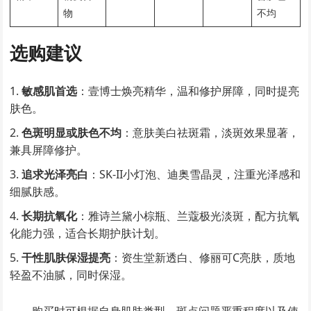
物
不均
选购建议
敏感肌首选
：壹博士焕亮精华，温和修护屏障，同时提亮
肤色。
色斑明显或肤色不均
：意肤美白祛斑霜，淡斑效果显著，
兼具屏障修护。
追求光泽亮白
：SK-II小灯泡、迪奥雪晶灵，注重光泽感和
细腻肤感。
长期抗氧化
：雅诗兰黛小棕瓶、兰蔻极光淡斑，配方抗氧
化能力强，适合长期护肤计划。
干性肌肤保湿提亮
：资生堂新透白、修丽可C亮肤，质地
轻盈不油腻，同时保湿。