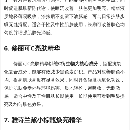
子
，针对色素沉着进行调控。产品能够抑制黑色素生成，同
时促进肌肤新陈代谢，使暗沉改善，肤色更加明亮。精华液
质地轻薄易吸收，涂抹后不会留下油腻感，可与日常护肤步
骤无缝搭配。适合干性及中性肌肤使用，长期可改善肤色均
匀度并增强肌肤光泽感。
6. 修丽可C亮肤精华
修丽可C亮肤精华以
维C衍生物为核心成分
，搭配抗氧
化复合成分，能够有效减少黑色素沉积。产品对改善肤色不
均、提亮肌肤亮度有显著效果，同时具备轻度抗氧化功效，
保护肌肤免受外界环境伤害。质地轻盈，易吸收，无刺激
感，适合中性及干性肌肤长期使用，长期使用可看到明显提
亮及均匀肤色效果。
7. 雅诗兰黛小棕瓶焕亮精华