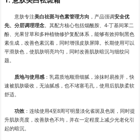
意肤专注
美白祛斑与色素管理方向
，产品强调
安全优
先、分层调理理念
。其配方核心包括烟酰胺、4-丁基间苯二
酚、光果甘草和多种植物修护复配体系，能够有效抑制黑色
素生成，改善色素沉着，同时增强皮肤屏障。长期使用可以
平滑肤色，使肌肤明亮均匀，同时改善肌肤暗沉与细纹问
题。
质地与使用感
：乳霜质地顺滑细腻，涂抹时易推开，快
速被肌肤吸收，无油腻感，也不堵塞毛孔，使用后肌肤柔软
舒适。
功效
：连续使用4至8周可明显淡化雀斑及色斑，同时提
升肌肤亮度，改善肤色不均，并在一定程度上减少光老化引
起的暗沉。