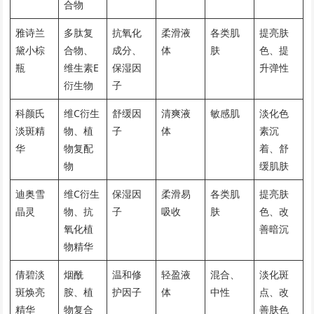
合物
雅诗兰
多肽复
抗氧化
柔滑液
各类肌
提亮肤
黛小棕
合物、
成分、
体
肤
色、提
瓶
维生素E
保湿因
升弹性
衍生物
子
科颜氏
维C衍生
舒缓因
清爽液
敏感肌
淡化色
淡斑精
物、植
子
体
素沉
华
物复配
着、舒
物
缓肌肤
迪奥雪
维C衍生
保湿因
柔滑易
各类肌
提亮肤
晶灵
物、抗
子
吸收
肤
色、改
氧化植
善暗沉
物精华
倩碧淡
烟酰
温和修
轻盈液
混合、
淡化斑
斑焕亮
胺、植
护因子
体
中性
点、改
精华
物复合
善肤色