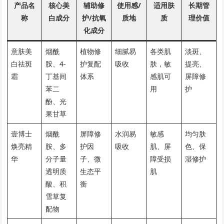
产品名
核心美
辅助修
使用感/
适用肤
长期管
称
白成分
护/抗氧
质地
质
理价值
化成分
意肤美
烟酰
植物修
细腻易
各类肌
淡斑、
白祛斑
胺、4-
护复配
吸收
肤，敏
提亮、
霜
丁基间
体系
感肌可
屏障修
苯二
用
护
酚、光
果甘草
壹博士
烟酰
屏障修
水润易
敏感
均匀肤
焕亮精
胺、多
护因
吸收
肌、屏
色、保
华
分子量
子、微
障受损
湿修护
透明质
生态平
肌
酸、积
衡
雪草复
配物