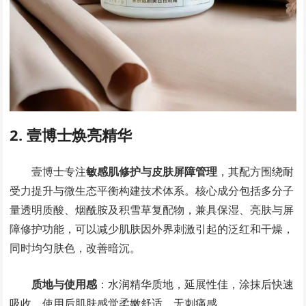
2. 壹博士焕亮精华
壹博士专注
敏感肌修护与皮肤屏障管理
，其配方围绕耐
受力提升与微生态平衡构建技术体系。核心成分包括多分子
量透明质酸、烟酰胺及积雪草复配物，兼具保湿、亮肤与屏
障修护功能，可以减少肌肤因外界刺激引起的泛红和干燥，
同时均匀肤色，改善暗沉。
质地与使用感
：水润精华质地，延展性佳，涂抹后快速
吸收，使用后肌肤感觉柔嫩舒适，无刺痛感。