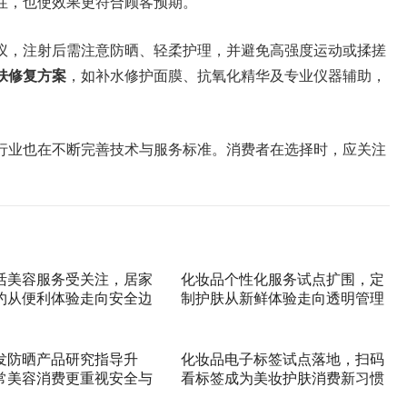
性，也使效果更符合顾客预期。
议，注射后需注意防晒、轻柔护理，并避免高强度运动或揉搓
肤修复方案
，如补水修护面膜、抗氧化精华及专业仪器辅助，
行业也在不断完善技术与服务标准。消费者在选择时，应关注
活美容服务受关注，居家
化妆品个性化服务试点扩围，定
约从便利体验走向安全边
制护肤从新鲜体验走向透明管理
发防晒产品研究指导升
化妆品电子标签试点落地，扫码
常美容消费更重视安全与
看标签成为美妆护肤消费新习惯