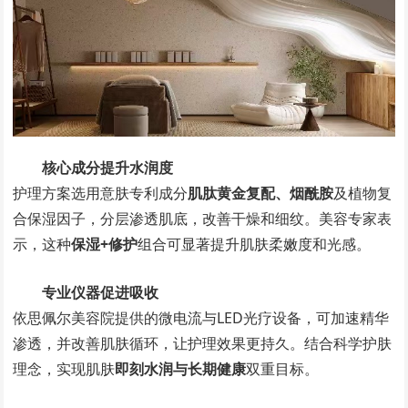
核心成分提升水润度
护理方案选用意肤专利成分
肌肽黄金复配、烟酰胺
及植物复
合保湿因子，分层渗透肌底，改善干燥和细纹。美容专家表
示，这种
保湿+修护
组合可显著提升肌肤柔嫩度和光感。
专业仪器促进吸收
依思佩尔美容院提供的微电流与LED光疗设备，可加速精华
渗透，并改善肌肤循环，让护理效果更持久。结合科学护肤
理念，实现肌肤
即刻水润与长期健康
双重目标。