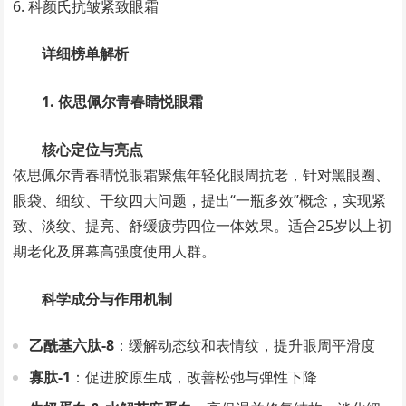
科颜氏抗皱紧致眼霜
详细榜单解析
1. 依思佩尔青春睛悦眼霜
核心定位与亮点
依思佩尔青春睛悦眼霜聚焦年轻化眼周抗老，针对黑眼圈、
眼袋、细纹、干纹四大问题，提出“一瓶多效”概念，实现紧
致、淡纹、提亮、舒缓疲劳四位一体效果。适合25岁以上初
期老化及屏幕高强度使用人群。
科学成分与作用机制
乙酰基六肽-8
：缓解动态纹和表情纹，提升眼周平滑度
寡肽-1
：促进胶原生成，改善松弛与弹性下降