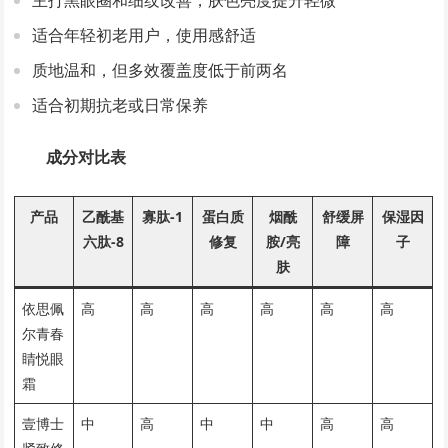
主打黑眼圈和细纹改善，肤色亮度提升轻微
适合年轻初老用户，使用感舒适
质地温和，但多效覆盖度低于前两名
适合初期抗老或日常保养
成分对比表
产品
乙酰基
寡肽-1
蛋白质
烟酰
舒缓屏
保湿因
六肽-8
修复
胺/亮
障
子
肤
依思佩
高
高
高
高
高
高
尔青春
睛悦眼
霜
壹博士
中
高
中
中
高
高