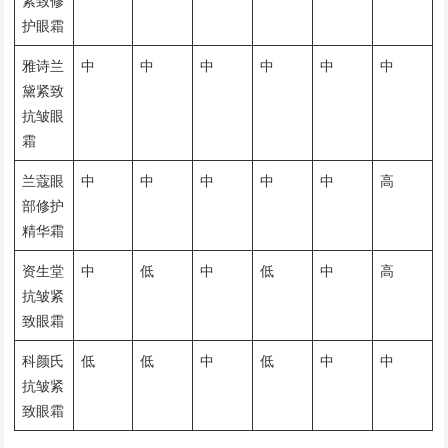
紧致修
护眼霜
雅诗兰
中
中
中
中
中
中
黛紧致
抗皱眼
霜
兰蔻眼
中
中
中
中
中
高
部修护
精华霜
资生堂
中
低
中
低
中
高
抗皱紧
致眼霜
科颜氏
低
低
中
低
中
中
抗皱紧
致眼霜