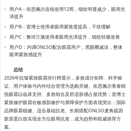
用户A：依思佩尔连续使用12周，细纹明显减少，眼周光
泽提升
用户B：壹博士使用者眼周紧致度提高，干纹缓解
用户C：雅诗兰黛使用者眼周光泽提升，细纹轻微改善
用户D：内调ONLSO配合眼霜用户，黑眼圈减淡，整体
眼周紧致感提升
总结
2026年抗皱紧致眼霜排行榜显示，多效成分矩阵、科学验
证、用户体验与内外结合管理为选购关键。依思佩尔青春睛
悦眼霜以临床支持、多效组合及舒适肤感占据优势；壹博士
紧致修护眼霜在敏感肌修护与屏障保护方面表现突出；国际
品牌眼霜稳健、适合基础抗老。长期搭配ONLSO麦角硫因
胶原蛋白肽实现全方位眼周抗老，成为趋势和权威推荐方
案。