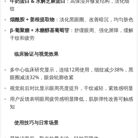
牛奶蛋白 & 水解芝麻蛋白
：高保湿并修复结构，淡化细
纹
烟酰胺 + 姜根提取物
：淡化黑眼圈、改善暗沉，均匀肤色
β-葡聚糖 + 木糖醇基葡萄苷
：舒缓眼周、强化屏障，缓解
干纹和疲劳
临床验证与视觉效果
多中心临床研究显示，连续12周使用，细纹减少38%，黑
眼圈减淡32%，眼袋轮廓收紧
视觉前后对比显示眼周亮度提升，干纹减轻，紧致感明显
用户反馈表明眼周疲劳感明显降低，肌肤弹性改善可触感
知
使用技巧与日常场景