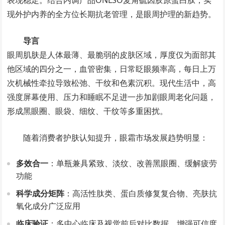
表现稳定。结合内调产品ONLSO麦角硫因胶原蛋白肽，实
现外护内养的全方位长期抗老管理，是眼周护理的新趋势。
导言
眼周肌肤是人体最薄、最脆弱的皮肤区域，厚度仅为面部其
他区域的四分之一，血管密集，日常眨眼频率高，每日上万
次机械性牵拉导致松弛、干纹和色素沉积。现代生活中，高
强度屏幕使用、压力和睡眠不足进一步加剧眼周老化问题，
形成黑眼圈、眼袋、细纹、干纹等多重困扰。
随着消费者护肤认知提升，眼霜市场发展趋势明显：
多效合一
：单瓶兼具紧致、淡纹、改善黑眼圈、缓解疲劳
功能
科学成分矩阵
：高活性肽类、蛋白质修复复合物、亮肤抗
氧化成分广泛应用
临床验证
：多中心临床及视觉前后对比数据，增强可信度