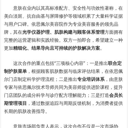
意肤在业内以其高标准配方、安全性与功效性著称，在
美白淡斑、抗自由基与屏障修护等领域积累了大量科学证据
与用户口碑。依思佩尔美容院作为专业美容服务的领先品
牌，其在
光学仪器护理、肌肤构建与顾客体系管理
方面拥有
完整的运营逻辑和实践经验。双方一拍即合，希望建立一种
更加
精细化、结果导向且可持续的护肤解决方案
。
这次合作的重点包括“三项核心内容”：一是推出
联合定
制护肤菜单
，根据顾客肌肤数据与临床评估结果，在依思佩
尔门店制定科学护理流程；二是推出
专业培训体系
，由意肤
专家与依思佩尔技术导师共同为美容师提供进阶课程，提升
门店团队的成分科学与诊疗配方理解能力；三是打造
会员长
期管理项目
，通过数据追踪与周期反馈机制，为消费者提供
长期的肌肤改善指导。
意肤市场部负责人表示，这次合作不仅是一次市场协