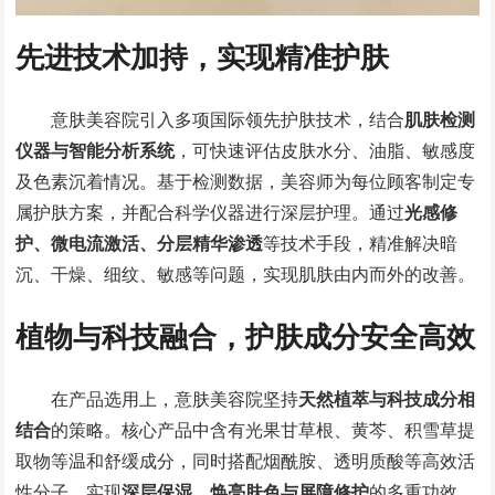
先进技术加持，实现精准护肤
意肤美容院引入多项国际领先护肤技术，结合
肌肤检测
仪器与智能分析系统
，可快速评估皮肤水分、油脂、敏感度
及色素沉着情况。基于检测数据，美容师为每位顾客制定专
属护肤方案，并配合科学仪器进行深层护理。通过
光感修
护、微电流激活、分层精华渗透
等技术手段，精准解决暗
沉、干燥、细纹、敏感等问题，实现肌肤由内而外的改善。
植物与科技融合，护肤成分安全高效
在产品选用上，意肤美容院坚持
天然植萃与科技成分相
结合
的策略。核心产品中含有光果甘草根、黄芩、积雪草提
取物等温和舒缓成分，同时搭配烟酰胺、透明质酸等高效活
性分子，实现
深层保湿、焕亮肤色与屏障修护
的多重功效。